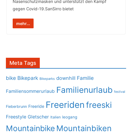
Nasenschutzmasken und unterstützt den Kampf
gegen Covid-19.SanSirro bietet
mehr...
Meta Tags
bike
Bikepark
Familie
downhill
Bikeparks
Familienurlaub
Familiensommerurlaub
festival
Freeriden
freeski
Freeride
Fieberbrunn
Freestyle
Gletscher
leogang
Italien
Mountainbike
Mountainbiken