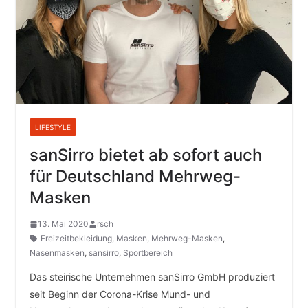
LIFESTYLE
sanSirro bietet ab sofort auch
für Deutschland Mehrweg-
Masken
13. Mai 2020
rsch
Freizeitbekleidung
,
Masken
,
Mehrweg-Masken
,
Nasenmasken
,
sansirro
,
Sportbereich
Das steirische Unternehmen sanSirro GmbH produziert
seit Beginn der Corona-Krise Mund- und