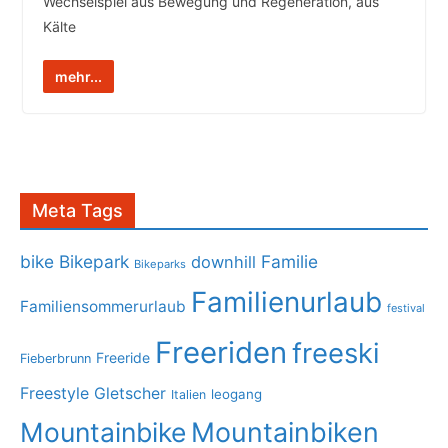
Wechselspiel aus Bewegung und Regeneration, aus
Kälte
mehr...
Meta Tags
bike
Bikepark
Familie
downhill
Bikeparks
Familienurlaub
Familiensommerurlaub
festival
Freeriden
freeski
Freeride
Fieberbrunn
Freestyle
Gletscher
leogang
Italien
Mountainbike
Mountainbiken