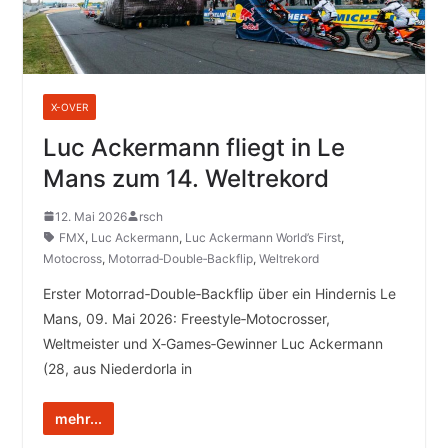
X-OVER
Luc Ackermann fliegt in Le
Mans zum 14. Weltrekord
12. Mai 2026
rsch
FMX
,
Luc Ackermann
,
Luc Ackermann World’s First
,
Motocross
,
Motorrad‑Double‑Backflip
,
Weltrekord
Erster Motorrad‑Double‑Backflip über ein Hindernis Le
Mans, 09. Mai 2026: Freestyle‑Motocrosser,
Weltmeister und X‑Games‑Gewinner Luc Ackermann
(28, aus Niederdorla in
mehr...