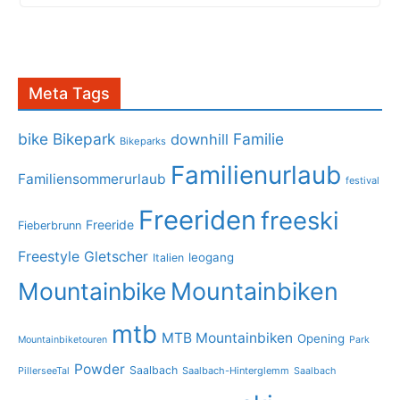
Meta Tags
bike
Bikepark
Familie
downhill
Bikeparks
Familienurlaub
Familiensommerurlaub
festival
Freeriden
freeski
Freeride
Fieberbrunn
Freestyle
Gletscher
leogang
Italien
Mountainbike
Mountainbiken
mtb
MTB Mountainbiken
Opening
Mountainbiketouren
Park
Powder
Saalbach
PillerseeTal
Saalbach-Hinterglemm
Saalbach