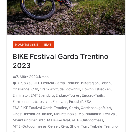
MOUNTAINBIKE
NEWS
BIKE Festival Garda Trentino
2023
7. März 2023
rsch
Air
,
bike
,
BIKE Festival Garda Trentino
,
Bikeregion
,
Bosch
,
Challenge
,
City
,
Crankworx
,
del
,
downhill
,
Downhillstrecken
,
Eliminator
,
EMTB
,
enduro
,
Enduro-Touren
,
Enduro-Trails
,
Familienurlaub
,
festival
,
Festivals
,
Freestyl‘
,
FSA
,
FSA BIKE Festival Garda Trentino
,
Garda
,
Gardasee
,
gefeiert
,
Ghost
,
innsbruck
,
Italien
,
Mountainbike
,
Mountainbike-Festival
,
Mountainbiken
,
mtb
,
MTB-Festival
,
MTB-Outdoormess
,
MTB-Outdoormesse
,
Oehler
,
Riva
,
Show
,
Tom
,
Torbele
,
Trentino
,