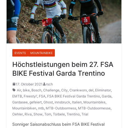
EVENTS
MOUNTAINBIKE
Höchstleistungen beim 27. FSA
BIKE Festival Garda Trentino
17. Oktober 2021
rsch
Air
,
bike
,
Bosch
,
Challenge
,
City
,
Crankworx
,
del
,
Eliminator
,
EMTB
,
Freestyl‘
,
FSA
,
FSA BIKE Festival Garda Trentino
,
Garda
,
Gardasee
,
gefeiert
,
Ghost
,
innsbruck
,
Italien
,
Mountainbike
,
Mountainbiken
,
mtb
,
MTB-Outdoormess
,
MTB-Outdoormesse
,
Oehler
,
Riva
,
Show
,
Tom
,
Torbele
,
Trentino
,
Trial
Sonniger Saisonabschluss beim FSA BIKE Festival