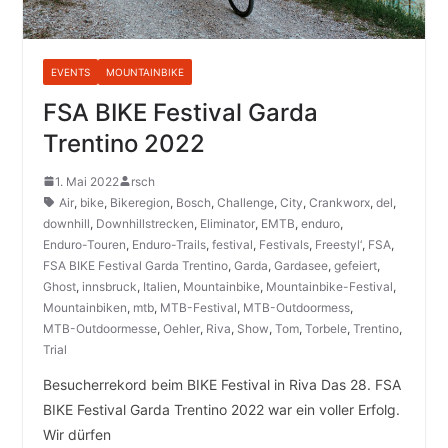
EVENTS
MOUNTAINBIKE
FSA BIKE Festival Garda
Trentino 2022
1. Mai 2022
rsch
Air
,
bike
,
Bikeregion
,
Bosch
,
Challenge
,
City
,
Crankworx
,
del
,
downhill
,
Downhillstrecken
,
Eliminator
,
EMTB
,
enduro
,
Enduro-Touren
,
Enduro-Trails
,
festival
,
Festivals
,
Freestyl‘
,
FSA
,
FSA BIKE Festival Garda Trentino
,
Garda
,
Gardasee
,
gefeiert
,
Ghost
,
innsbruck
,
Italien
,
Mountainbike
,
Mountainbike-Festival
,
Mountainbiken
,
mtb
,
MTB-Festival
,
MTB-Outdoormess
,
MTB-Outdoormesse
,
Oehler
,
Riva
,
Show
,
Tom
,
Torbele
,
Trentino
,
Trial
Besucherrekord beim BIKE Festival in Riva Das 28. FSA
BIKE Festival Garda Trentino 2022 war ein voller Erfolg.
Wir dürfen