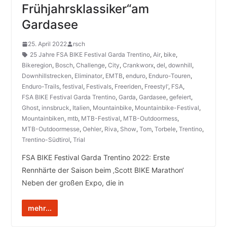
Frühjahrsklassiker“am
Gardasee
25. April 2022
rsch
25 Jahre FSA BIKE Festival Garda Trentino
,
Air
,
bike
,
Bikeregion
,
Bosch
,
Challenge
,
City
,
Crankworx
,
del
,
downhill
,
Downhillstrecken
,
Eliminator
,
EMTB
,
enduro
,
Enduro-Touren
,
Enduro-Trails
,
festival
,
Festivals
,
Freeriden
,
Freestyl‘
,
FSA
,
FSA BIKE Festival Garda Trentino
,
Garda
,
Gardasee
,
gefeiert
,
Ghost
,
innsbruck
,
Italien
,
Mountainbike
,
Mountainbike-Festival
,
Mountainbiken
,
mtb
,
MTB-Festival
,
MTB-Outdoormess
,
MTB-Outdoormesse
,
Oehler
,
Riva
,
Show
,
Tom
,
Torbele
,
Trentino
,
Trentino-Südtirol
,
Trial
FSA BIKE Festival Garda Trentino 2022: Erste
Rennhärte der Saison beim ‚Scott BIKE Marathon‘
Neben der großen Expo, die in
mehr...