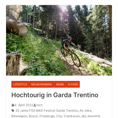
LIFESTYLE
MOUNTAINBIKE
NEWS
X-OVER
Hochtourig in Garda Trentino
4. April 2022
rsch
25 Jahre FSA BIKE Festival Garda Trentino
,
Air
,
bike
,
Bikeregion
,
Bosch
,
Challenge
,
City
,
Crankworx
,
del
,
downhill
,