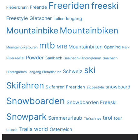
Freeriden
freeski
Freeride
Fieberbrunn
Freestyle
Gletscher
leogang
Italien
Mountainbike
Mountainbiken
mtb
MTB Mountainbiken
Opening
Mountainbiketouren
Park
Powder
Saalbach
PillerseeTal
Saalbach-Hinterglemm
Saalbach
ski
Schweiz
Hinterglemm Leogang Fieberbrunn
Skifahren
snowboard
Skifahren Freeriden
slopestyle
Snowboarden
Snowboarden Freeski
Snowpark
tirol
Sommerurlaub
tour
Tiefschnee
Trails
world
Österreich
touren