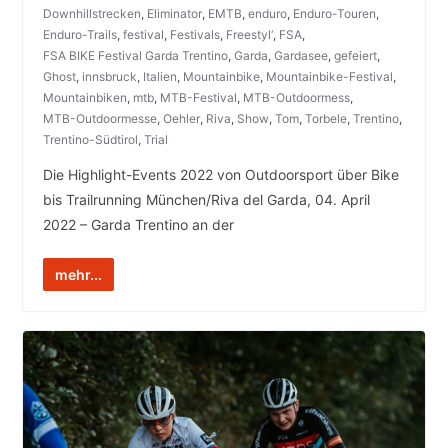
Downhillstrecken
,
Eliminator
,
EMTB
,
enduro
,
Enduro-Touren
,
Enduro-Trails
,
festival
,
Festivals
,
Freestyl‘
,
FSA
,
FSA BIKE Festival Garda Trentino
,
Garda
,
Gardasee
,
gefeiert
,
Ghost
,
innsbruck
,
Italien
,
Mountainbike
,
Mountainbike-Festival
,
Mountainbiken
,
mtb
,
MTB-Festival
,
MTB-Outdoormess
,
MTB-Outdoormesse
,
Oehler
,
Riva
,
Show
,
Tom
,
Torbele
,
Trentino
,
Trentino-Südtirol
,
Trial
Die Highlight-Events 2022 von Outdoorsport über Bike
bis Trailrunning München/Riva del Garda, 04. April
2022 – Garda Trentino an der
mehr...