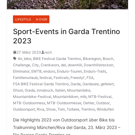
LIFESTYLE
X-OVER
Sport-Events in Garda Trentino
2023
27. März 2023
rsch
Air
,
bike
,
BIKE Festival Garda Trentino
,
Bikeregion
,
Bosch
,
Challenge
,
City
,
Crankworx
,
del
,
downhill
,
Downhillstrecken
,
Eliminator
,
EMTB
,
enduro
,
Enduro-Touren
,
Enduro-Trails
,
Familienurlaub
,
festival
,
Festivals
,
Freestyl‘
,
FSA
,
FSA BIKE Festival Garda Trentino
,
Garda
,
Gardasee
,
gefeiert
,
Ghost
,
Grada
,
innsbruck
,
Italien
,
Mountainbike
,
Mountainbike-Festival
,
Mountainbiken
,
mtb
,
MTB-Festival
,
MTB-Outdoormess
,
MTB-Outdoormesse
,
Oehler
,
Outdoor
,
Outdoorsport
,
Riva
,
Show
,
Tom
,
Torbele
,
Trentino
,
Windurfen
Die Highlights 2023 von Outdoorsport über Bike bis
Trailrunning München/Riva del Garda, 23. März 2023 –
Die Region Garda Trentino an