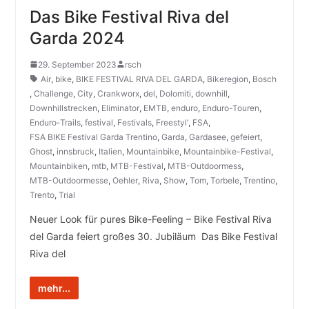
Das Bike Festival Riva del
Garda 2024
29. September 2023
rsch
Air
,
bike
,
BIKE FESTIVAL RIVA DEL GARDA
,
Bikeregion
,
Bosch
,
Challenge
,
City
,
Crankworx
,
del
,
Dolomiti
,
downhill
,
Downhillstrecken
,
Eliminator
,
EMTB
,
enduro
,
Enduro-Touren
,
Enduro-Trails
,
festival
,
Festivals
,
Freestyl‘
,
FSA
,
FSA BIKE Festival Garda Trentino
,
Garda
,
Gardasee
,
gefeiert
,
Ghost
,
innsbruck
,
Italien
,
Mountainbike
,
Mountainbike-Festival
,
Mountainbiken
,
mtb
,
MTB-Festival
,
MTB-Outdoormess
,
MTB-Outdoormesse
,
Oehler
,
Riva
,
Show
,
Tom
,
Torbele
,
Trentino
,
Trento
,
Trial
Neuer Look für pures Bike-Feeling – Bike Festival Riva
del Garda feiert großes 30. Jubiläum Das Bike Festival
Riva del
mehr...