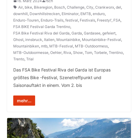
16. März 2024
rsch
Air
,
bike
,
Bikeregion
,
Bosch
,
Challenge
,
City
,
Crankworx
,
del
,
downhill
,
Downhillstrecken
,
Eliminator
,
EMTB
,
enduro
,
Enduro-Touren
,
Enduro-Trails
,
festival
,
Festivals
,
Freestyl‘
,
FSA
,
FSA BIKE Festival Garda Trentino
,
FSA Bike Festival Riva del Garda
,
Garda
,
Gardasee
,
gefeiert
,
Ghost
,
innsbruck
,
Italien
,
Mountainbike
,
Mountainbike-Festival
,
Mountainbiken
,
mtb
,
MTB-Festival
,
MTB-Outdoormess
,
MTB-Outdoormesse
,
Oehler
,
Riva
,
Show
,
Tom
,
Torbele
,
Trentino
,
Trento
,
Trial
Das FSA Bike Festival Riva del Garda ist Europas
größtes Bike -Festival, Szenetreffpunkt und
Saisonauftakt in einem. Vom 2. bis
mehr...