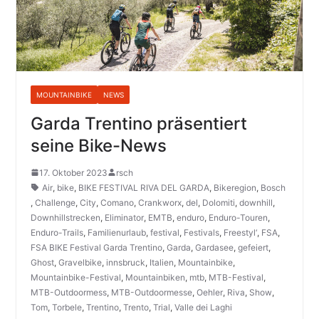
MOUNTAINBIKE
NEWS
Garda Trentino präsentiert
seine Bike-News
17. Oktober 2023
rsch
Air
,
bike
,
BIKE FESTIVAL RIVA DEL GARDA
,
Bikeregion
,
Bosch
,
Challenge
,
City
,
Comano
,
Crankworx
,
del
,
Dolomiti
,
downhill
,
Downhillstrecken
,
Eliminator
,
EMTB
,
enduro
,
Enduro-Touren
,
Enduro-Trails
,
Familienurlaub
,
festival
,
Festivals
,
Freestyl‘
,
FSA
,
FSA BIKE Festival Garda Trentino
,
Garda
,
Gardasee
,
gefeiert
,
Ghost
,
Gravelbike
,
innsbruck
,
Italien
,
Mountainbike
,
Mountainbike-Festival
,
Mountainbiken
,
mtb
,
MTB-Festival
,
MTB-Outdoormess
,
MTB-Outdoormesse
,
Oehler
,
Riva
,
Show
,
Tom
,
Torbele
,
Trentino
,
Trento
,
Trial
,
Valle dei Laghi