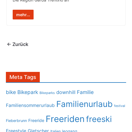
mehr...
← Zurück
Meta Tags
bike
Bikepark
Familie
downhill
Bikeparks
Familienurlaub
Familiensommerurlaub
festival
Freeriden
freeski
Freeride
Fieberbrunn
Freestyle
Gletscher
leogang
Italien