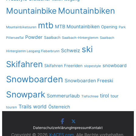
Mountainbike
Mountainbiken
mtb
MTB Mountainbiken
Opening
Mountainbiketouren
Park
Powder
Saalbach
PillerseeTal
Saalbach-Hinterglemm
Saalbach
ski
Schweiz
Hinterglemm Leogang Fieberbrunn
Skifahren
snowboard
Skifahren Freeriden
slopestyle
Snowboarden
Snowboarden Freeski
Snowpark
tirol
Sommerurlaub
tour
Tiefschnee
Trails
world
Österreich
touren
Datenschutzerklärung
Impressum
Kontakt
Copyright © 2026
X-ACES.com
. Alle Rechte vorbehalten.