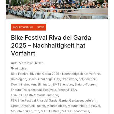
MOUNTAINBIKE
NEWS
Bike Festival Riva del Garda
2025 – Nachhaltigkeit hat
Vorfahrt
31. März 2025
rsch
Air
,
bike
,
Bike Festival Riva del Garda 2025 - Nachhaltigkeit hat Vorfahrt
,
Bikeregion
,
Bosch
,
Challenge
,
City
,
Crankworx
,
del
,
downhill
,
Downhillstrecken
,
Eliminator
,
EMTB
,
enduro
,
Enduro-Touren
,
Enduro-Trails
,
festival
,
Festivals
,
Freestyl‘
,
FSA
,
FSA BIKE Festival Garda Trentino
,
FSA Bike Festival Riva del Garda
,
Garda
,
Gardasee
,
gefeiert
,
Ghost
,
innsbruck
,
Italien
,
Mountainbike
,
Mountainbike-Festival
,
Mountainbiken
,
mtb
,
MTB-Festival
,
MTB-Outdoormess
,