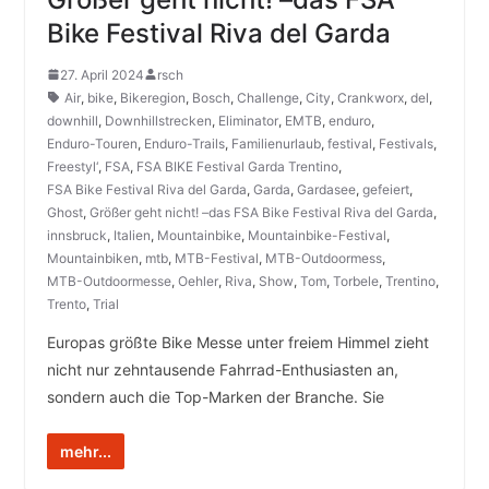
Bike Festival Riva del Garda
27. April 2024
rsch
Air
,
bike
,
Bikeregion
,
Bosch
,
Challenge
,
City
,
Crankworx
,
del
,
downhill
,
Downhillstrecken
,
Eliminator
,
EMTB
,
enduro
,
Enduro-Touren
,
Enduro-Trails
,
Familienurlaub
,
festival
,
Festivals
,
Freestyl‘
,
FSA
,
FSA BIKE Festival Garda Trentino
,
FSA Bike Festival Riva del Garda
,
Garda
,
Gardasee
,
gefeiert
,
Ghost
,
Größer geht nicht! –das FSA Bike Festival Riva del Garda
,
innsbruck
,
Italien
,
Mountainbike
,
Mountainbike-Festival
,
Mountainbiken
,
mtb
,
MTB-Festival
,
MTB-Outdoormess
,
MTB-Outdoormesse
,
Oehler
,
Riva
,
Show
,
Tom
,
Torbele
,
Trentino
,
Trento
,
Trial
Europas größte Bike Messe unter freiem Himmel zieht
nicht nur zehntausende Fahrrad-Enthusiasten an,
sondern auch die Top-Marken der Branche. Sie
mehr...