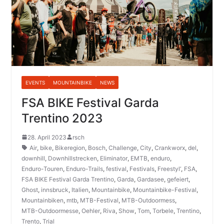
EVENTS
MOUNTAINBIKE
NEWS
FSA BIKE Festival Garda
Trentino 2023
28. April 2023
rsch
Air
,
bike
,
Bikeregion
,
Bosch
,
Challenge
,
City
,
Crankworx
,
del
,
downhill
,
Downhillstrecken
,
Eliminator
,
EMTB
,
enduro
,
Enduro-Touren
,
Enduro-Trails
,
festival
,
Festivals
,
Freestyl‘
,
FSA
,
FSA BIKE Festival Garda Trentino
,
Garda
,
Gardasee
,
gefeiert
,
Ghost
,
innsbruck
,
Italien
,
Mountainbike
,
Mountainbike-Festival
,
Mountainbiken
,
mtb
,
MTB-Festival
,
MTB-Outdoormess
,
MTB-Outdoormesse
,
Oehler
,
Riva
,
Show
,
Tom
,
Torbele
,
Trentino
,
Trento
,
Trial