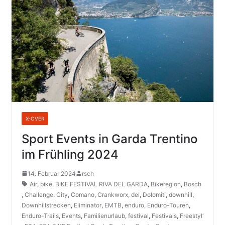
X-OVER
Sport Events in Garda Trentino
im Frühling 2024
14. Februar 2024
rsch
Air
,
bike
,
BIKE FESTIVAL RIVA DEL GARDA
,
Bikeregion
,
Bosch
,
Challenge
,
City
,
Comano
,
Crankworx
,
del
,
Dolomiti
,
downhill
,
Downhillstrecken
,
Eliminator
,
EMTB
,
enduro
,
Enduro-Touren
,
Enduro-Trails
,
Events
,
Familienurlaub
,
festival
,
Festivals
,
Freestyl‘