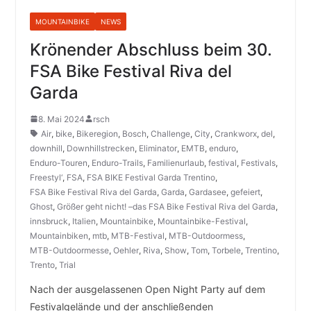
MOUNTAINBIKE
NEWS
Krönender Abschluss beim 30.
FSA Bike Festival Riva del
Garda
8. Mai 2024
rsch
Air
,
bike
,
Bikeregion
,
Bosch
,
Challenge
,
City
,
Crankworx
,
del
,
downhill
,
Downhillstrecken
,
Eliminator
,
EMTB
,
enduro
,
Enduro-Touren
,
Enduro-Trails
,
Familienurlaub
,
festival
,
Festivals
,
Freestyl‘
,
FSA
,
FSA BIKE Festival Garda Trentino
,
FSA Bike Festival Riva del Garda
,
Garda
,
Gardasee
,
gefeiert
,
Ghost
,
Größer geht nicht! –das FSA Bike Festival Riva del Garda
,
innsbruck
,
Italien
,
Mountainbike
,
Mountainbike-Festival
,
Mountainbiken
,
mtb
,
MTB-Festival
,
MTB-Outdoormess
,
MTB-Outdoormesse
,
Oehler
,
Riva
,
Show
,
Tom
,
Torbele
,
Trentino
,
Trento
,
Trial
Nach der ausgelassenen Open Night Party auf dem
Festivalgelände und der anschließenden