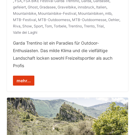
,
FSA
,
FSA BIKE Festival Garda Trentino
,
Garda
,
Gardasee
,
gefeiert
,
Ghost
,
Gradasee
,
Gravelbike
,
innsbruck
,
Italien
,
Mountainbike
,
Mountainbike-Festival
,
Mountainbiken
,
mtb
,
MTB-Festival
,
MTB-Outdoormess
,
MTB-Outdoormesse
,
Oehler
,
Riva
,
Show
,
Sport
,
Tom
,
Torbele
,
Trentino
,
Trento
,
Trial
,
Valle dei Laghi
Garda Trentino ist ein Paradies für Outdoor-
Enthusiasten. Das milde Klima und die vielfältige
Landschaft locken sowohl Freizeitsportler als auch
Profis
mehr...