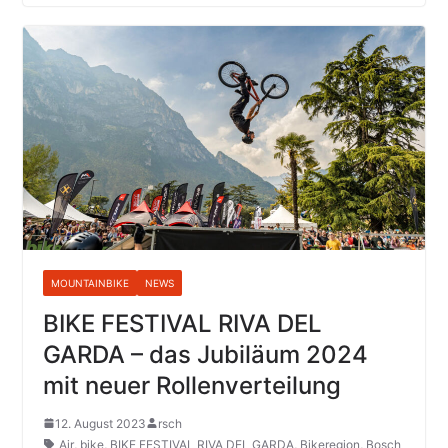
MOUNTAINBIKE
NEWS
BIKE FESTIVAL RIVA DEL
GARDA – das Jubiläum 2024
mit neuer Rollenverteilung
12. August 2023
rsch
Air
,
bike
,
BIKE FESTIVAL RIVA DEL GARDA
,
Bikeregion
,
Bosch