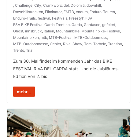
,
Challenge
,
City
,
Crankworx
,
del
,
Dolomiti
,
downhill
,
Downhillstrecken
,
Eliminator
,
EMTB
,
enduro
,
Enduro-Touren
,
Enduro-Trails
,
festival
,
Festivals
,
Freestyl‘
,
FSA
,
FSA BIKE Festival Garda Trentino
,
Garda
,
Gardasee
,
gefeiert
,
Ghost
,
innsbruck
,
Italien
,
Mountainbike
,
Mountainbike-Festival
,
Mountainbiken
,
mtb
,
MTB-Festival
,
MTB-Outdoormess
,
MTB-Outdoormesse
,
Oehler
,
Riva
,
Show
,
Tom
,
Torbele
,
Trentino
,
Trento
,
Trial
Zum 30. Mal findet im kommenden Jahr das BIKE
FESTIVAL RIVA DEL GARDA statt. Und die Jubiläums-
Edition von 2. bis
mehr...