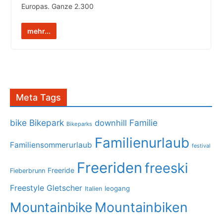
Europas. Ganze 2.300
mehr...
Meta Tags
bike
Bikepark
Familie
downhill
Bikeparks
Familienurlaub
Familiensommerurlaub
festival
Freeriden
freeski
Freeride
Fieberbrunn
Freestyle
Gletscher
leogang
Italien
Mountainbike
Mountainbiken