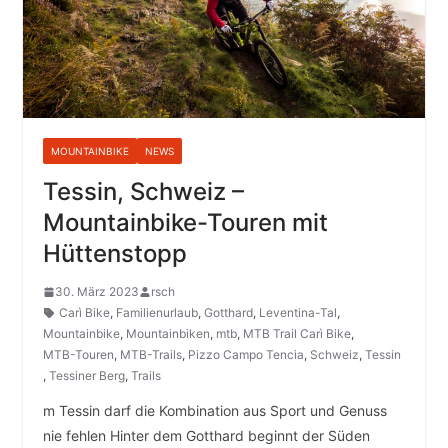
MOUNTAINBIKE
NEWS
Tessin, Schweiz –
Mountainbike-Touren mit
Hüttenstopp
30. März 2023
rsch
Carì Bike
,
Familienurlaub
,
Gotthard
,
Leventina-Tal
,
Mountainbike
,
Mountainbiken
,
mtb
,
MTB Trail Carì Bike
,
MTB-Touren
,
MTB-Trails
,
Pizzo Campo Tencia
,
Schweiz
,
Tessin
,
Tessiner Berg
,
Trails
m Tessin darf die Kombination aus Sport und Genuss
nie fehlen Hinter dem Gotthard beginnt der Süden