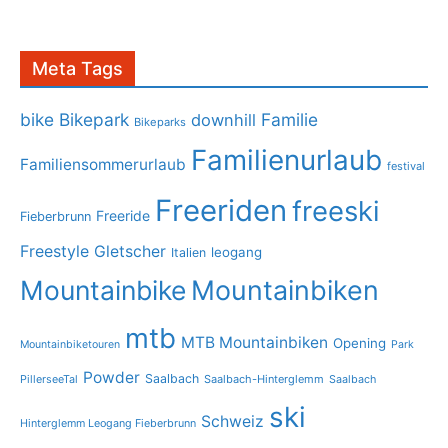
Meta Tags
bike
Bikepark
Familie
downhill
Bikeparks
Familienurlaub
Familiensommerurlaub
festival
Freeriden
freeski
Freeride
Fieberbrunn
Freestyle
Gletscher
leogang
Italien
Mountainbike
Mountainbiken
mtb
MTB Mountainbiken
Opening
Mountainbiketouren
Park
Powder
Saalbach
PillerseeTal
Saalbach-Hinterglemm
Saalbach
ski
Schweiz
Hinterglemm Leogang Fieberbrunn