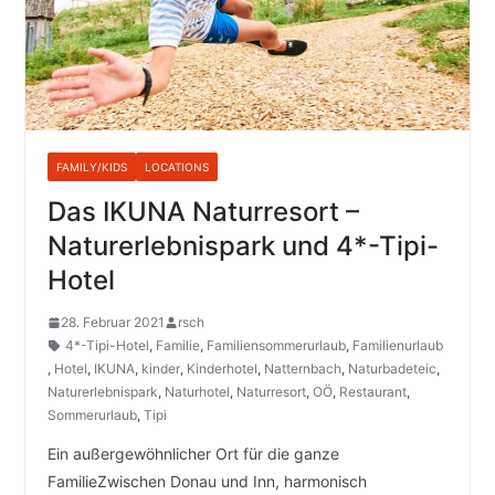
FAMILY/KIDS
LOCATIONS
Das IKUNA Naturresort –
Naturerlebnispark und 4*-Tipi-
Hotel
28. Februar 2021
rsch
4*-Tipi-Hotel
,
Familie
,
Familiensommerurlaub
,
Familienurlaub
,
Hotel
,
IKUNA
,
kinder
,
Kinderhotel
,
Natternbach
,
Naturbadeteic
,
Naturerlebnispark
,
Naturhotel
,
Naturresort
,
OÖ
,
Restaurant
,
Sommerurlaub
,
Tipi
Ein außergewöhnlicher Ort für die ganze
FamilieZwischen Donau und Inn, harmonisch