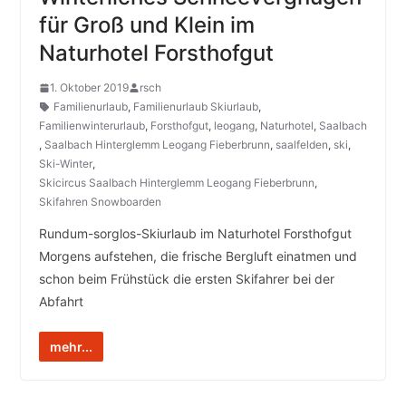
für Groß und Klein im
Naturhotel Forsthofgut
1. Oktober 2019
rsch
Familienurlaub
,
Familienurlaub Skiurlaub
,
Familienwinterurlaub
,
Forsthofgut
,
leogang
,
Naturhotel
,
Saalbach
,
Saalbach Hinterglemm Leogang Fieberbrunn
,
saalfelden
,
ski
,
Ski-Winter
,
Skicircus Saalbach Hinterglemm Leogang Fieberbrunn
,
Skifahren Snowboarden
Rundum-sorglos-Skiurlaub im Naturhotel Forsthofgut
Morgens aufstehen, die frische Bergluft einatmen und
schon beim Frühstück die ersten Skifahrer bei der
Abfahrt
mehr...