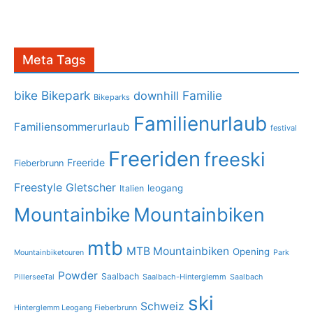
Meta Tags
bike
Bikepark
Familie
downhill
Bikeparks
Familienurlaub
Familiensommerurlaub
festival
Freeriden
freeski
Freeride
Fieberbrunn
Freestyle
Gletscher
leogang
Italien
Mountainbike
Mountainbiken
mtb
MTB Mountainbiken
Opening
Mountainbiketouren
Park
Powder
Saalbach
PillerseeTal
Saalbach-Hinterglemm
Saalbach
ski
Schweiz
Hinterglemm Leogang Fieberbrunn