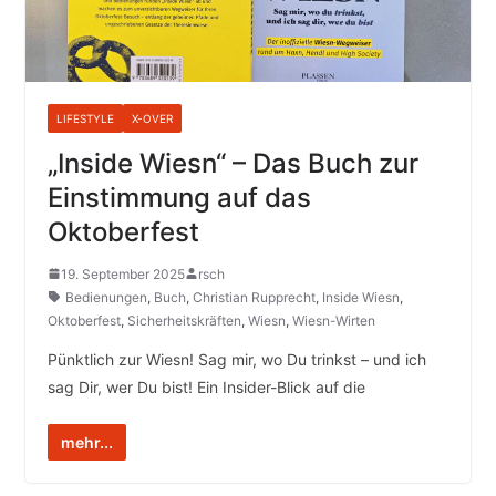
LIFESTYLE
X-OVER
„Inside Wiesn“ – Das Buch zur
Einstimmung auf das
Oktoberfest
19. September 2025
rsch
Bedienungen
,
Buch
,
Christian Rupprecht
,
Inside Wiesn
,
Oktoberfest
,
Sicherheitskräften
,
Wiesn
,
Wiesn-Wirten
Pünktlich zur Wiesn! Sag mir, wo Du trinkst – und ich
sag Dir, wer Du bist! Ein Insider-Blick auf die
mehr...