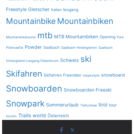
Freestyle
Gletscher
leogang
Italien
Mountainbike
Mountainbiken
mtb
MTB Mountainbiken
Opening
Mountainbiketouren
Park
Powder
Saalbach
PillerseeTal
Saalbach-Hinterglemm
Saalbach
ski
Schweiz
Hinterglemm Leogang Fieberbrunn
Skifahren
snowboard
Skifahren Freeriden
slopestyle
Snowboarden
Snowboarden Freeski
Snowpark
tirol
Sommerurlaub
tour
Tiefschnee
Trails
world
Österreich
touren