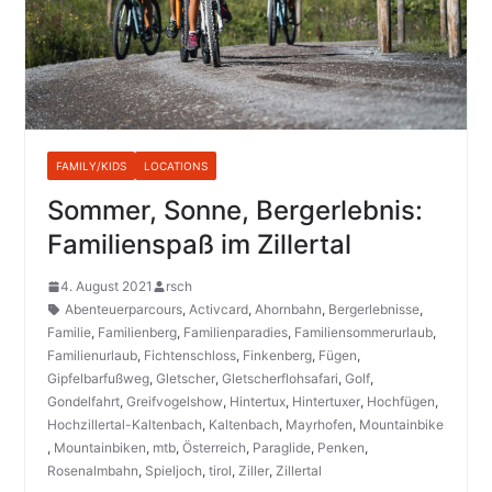
FAMILY/KIDS
LOCATIONS
Sommer, Sonne, Bergerlebnis:
Familienspaß im Zillertal
4. August 2021
rsch
Abenteuerparcours
,
Activcard
,
Ahornbahn
,
Bergerlebnisse
,
Familie
,
Familienberg
,
Familienparadies
,
Familiensommerurlaub
,
Familienurlaub
,
Fichtenschloss
,
Finkenberg
,
Fügen
,
Gipfelbarfußweg
,
Gletscher
,
Gletscherflohsafari
,
Golf
,
Gondelfahrt
,
Greifvogelshow
,
Hintertux
,
Hintertuxer
,
Hochfügen
,
Hochzillertal-Kaltenbach
,
Kaltenbach
,
Mayrhofen
,
Mountainbike
,
Mountainbiken
,
mtb
,
Österreich
,
Paraglide
,
Penken
,
Rosenalmbahn
,
Spieljoch
,
tirol
,
Ziller
,
Zillertal