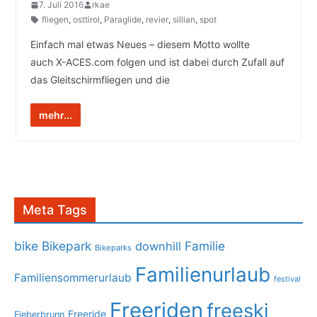
7. Juli 2016
rkae
fliegen
,
osttirol
,
Paraglide
,
revier
,
sillian
,
spot
Einfach mal etwas Neues – diesem Motto wollte
auch X-ACES.com folgen und ist dabei durch Zufall auf
das Gleitschirmfliegen und die
mehr...
Meta Tags
bike
Bikepark
Familie
downhill
Bikeparks
Familienurlaub
Familiensommerurlaub
festival
Freeriden
freeski
Freeride
Fieberbrunn