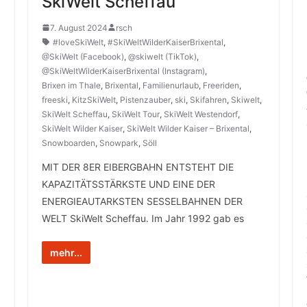
SkiWelt Scheffau
7. August 2024
rsch
#loveSkiWelt
,
#SkiWeltWilderKaiserBrixental
,
@SkiWelt (Facebook)
,
@skiwelt (TikTok)
,
@SkiWeltWilderKaiserBrixental (Instagram)
,
Brixen im Thale
,
Brixental
,
Familienurlaub
,
Freeriden
,
freeski
,
KitzSkiWelt
,
Pistenzauber
,
ski
,
Skifahren
,
Skiwelt
,
SkiWelt Scheffau
,
SkiWelt Tour
,
SkiWelt Westendorf
,
SkiWelt Wilder Kaiser
,
SkiWelt Wilder Kaiser – Brixental
,
Snowboarden
,
Snowpark
,
Söll
MIT DER 8ER EIBERGBAHN ENTSTEHT DIE
KAPAZITÄTSSTÄRKSTE UND EINE DER
ENERGIEAUTARKSTEN SESSELBAHNEN DER
WELT SkiWelt Scheffau. Im Jahr 1992 gab es
mehr...