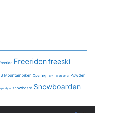
Freeriden
freeski
Freeride
B Mountainbiken
Powder
Opening
PillerseeTal
Park
Snowboarden
snowboard
opestyle