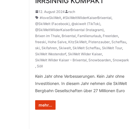
IRRSINNIG KOMPAKT
12. August 2024
rsch
#loveSkiWelt
,
#SkiWeltWilderKaiserBrixental
,
@SkiWelt (Facebook)
,
@skiwelt (TikTok)
,
@SkiWeltWilderKaiserBrixental (Instagram)
,
Brixen im Thale
,
Brixental
,
Familienurlaub
,
Freeriden
,
freeski
,
Hohe Salve
,
KitzSkiWelt
,
Pistenzauber
,
Scheffau
,
ski
,
Skifahren
,
Skiwelt
,
SkiWelt Scheffau
,
SkiWelt Tour
,
SkiWelt Westendorf
,
SkiWelt Wilder Kaiser
,
SkiWelt Wilder Kaiser – Brixental
,
Snowboarden
,
Snowpark
,
Söll
Kein Jahr ohne Verbesserungen. Kein Jahr ohne
Investitionen. In diesem Jahr nehmen die SkiWelt
Bergbahn Gesellschaften über 27 Millionen Euro
mehr...