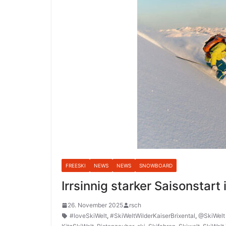
FREESKI
NEWS
NEWS
SNOWBOARD
Irrsinnig starker Saisonstart 
26. November 2025
rsch
#loveSkiWelt
,
#SkiWeltWilderKaiserBrixental
,
@SkiWelt