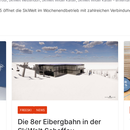
 Tour
,
SkiWelt Westendorf
,
SkiWelt Wilder Kaiser
,
SkiWelt Wilder Kaiser – Brixental
 öffnet die SkiWelt im Wochenendbetrieb mit zahlreichen Verbindung
FREESKI
NEWS
Die 8er Eibergbahn in der