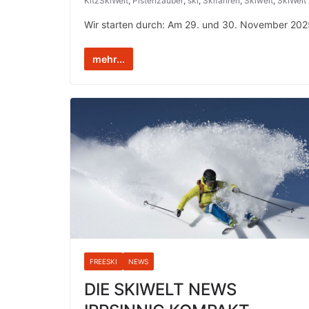
KitzSkiWelt
,
Pistenzauber
,
ski
,
Skifahren
,
Skiwelt
,
SkiWelt
Wir starten durch: Am 29. und 30. November 2025
mehr...
FREESKI
NEWS
DIE SKIWELT NEWS