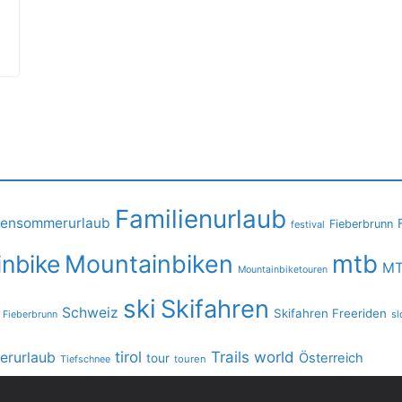
Familienurlaub
iensommerurlaub
Fieberbrunn
festival
mtb
nbike
Mountainbiken
MT
Mountainbiketouren
ski
Skifahren
Schweiz
Skifahren Freeriden
 Fieberbrunn
sl
tirol
Trails
world
rurlaub
Österreich
tour
Tiefschnee
touren