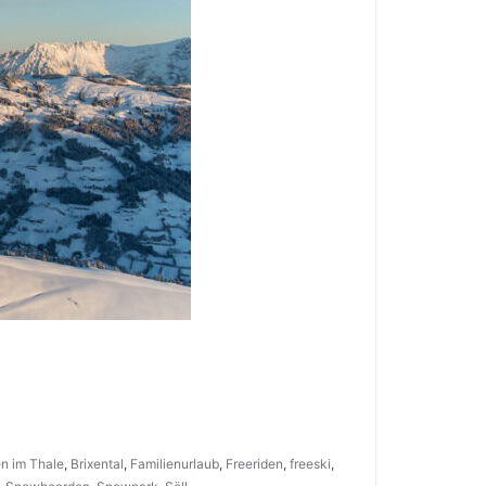
en im Thale
,
Brixental
,
Familienurlaub
,
Freeriden
,
freeski
,