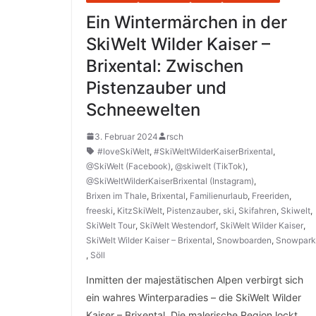
Ein Wintermärchen in der
SkiWelt Wilder Kaiser –
Brixental: Zwischen
Pistenzauber und
Schneewelten
3. Februar 2024
rsch
#loveSkiWelt
,
#SkiWeltWilderKaiserBrixental
,
@SkiWelt (Facebook)
,
@skiwelt (TikTok)
,
@SkiWeltWilderKaiserBrixental (Instagram)
,
Brixen im Thale
,
Brixental
,
Familienurlaub
,
Freeriden
,
freeski
,
KitzSkiWelt
,
Pistenzauber
,
ski
,
Skifahren
,
Skiwelt
,
SkiWelt Tour
,
SkiWelt Westendorf
,
SkiWelt Wilder Kaiser
,
SkiWelt Wilder Kaiser – Brixental
,
Snowboarden
,
Snowpark
,
Söll
Inmitten der majestätischen Alpen verbirgt sich
ein wahres Winterparadies – die SkiWelt Wilder
Kaiser – Brixental. Die malerische Region lockt