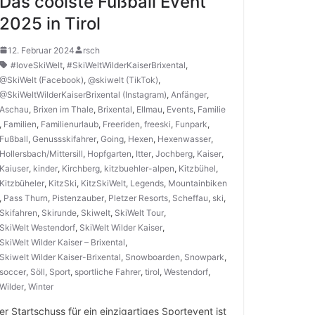
Das coolste Fußball Event
2025 in Tirol
12. Februar 2024
rsch
#loveSkiWelt
,
#SkiWeltWilderKaiserBrixental
,
@SkiWelt (Facebook)
,
@skiwelt (TikTok)
,
@SkiWeltWilderKaiserBrixental (Instagram)
,
Anfänger
,
Aschau
,
Brixen im Thale
,
Brixental
,
Ellmau
,
Events
,
Familie
,
Familien
,
Familienurlaub
,
Freeriden
,
freeski
,
Funpark
,
Fußball
,
Genussskifahrer
,
Going
,
Hexen
,
Hexenwasser
,
Hollersbach/Mittersill
,
Hopfgarten
,
Itter
,
Jochberg
,
Kaiser
,
Kaiuser
,
kinder
,
Kirchberg
,
kitzbuehler-alpen
,
Kitzbühel
,
Kitzbüheler
,
KitzSki
,
KitzSkiWelt
,
Legends
,
Mountainbiken
,
Pass Thurn
,
Pistenzauber
,
Pletzer Resorts
,
Scheffau
,
ski
,
Skifahren
,
Skirunde
,
Skiwelt
,
SkiWelt Tour
,
SkiWelt Westendorf
,
SkiWelt Wilder Kaiser
,
SkiWelt Wilder Kaiser – Brixental
,
Skiwelt Wilder Kaiser-Brixental
,
Snowboarden
,
Snowpark
,
soccer
,
Söll
,
Sport
,
sportliche Fahrer
,
tirol
,
Westendorf
,
Wilder
,
Winter
er Startschuss für ein einzigartiges Sportevent ist