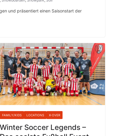
,
Snowboarden
,
Snowpark
,
Söll
en und präsentiert einen Saisonstart der
FAMILY/KIDS
LOCATIONS
X-OVER
Winter Soccer Legends –