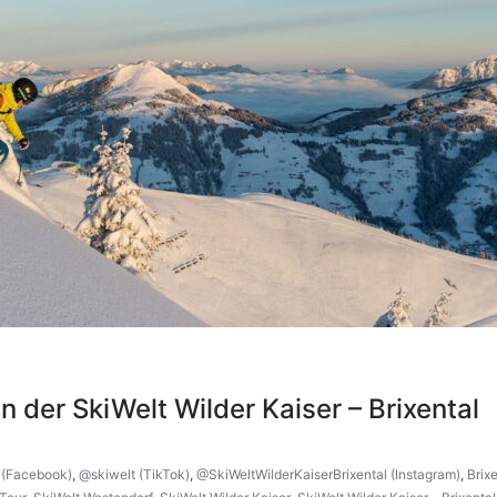
in der SkiWelt Wilder Kaiser – Brixental
 (Facebook)
,
@skiwelt (TikTok)
,
@SkiWeltWilderKaiserBrixental (Instagram)
,
Brix