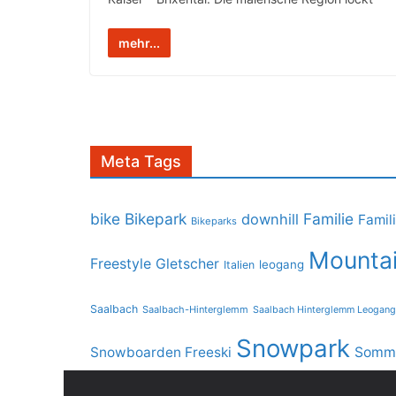
mehr...
Meta Tags
bike
Bikepark
Familie
downhill
Famil
Bikeparks
Mountai
Freestyle
Gletscher
leogang
Italien
Saalbach
Saalbach-Hinterglemm
Saalbach Hinterglemm Leogang
Snowpark
Snowboarden Freeski
Somme