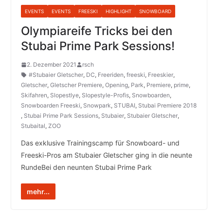
EVENTS
EVENTS
FREESKI
HIGHLIGHT
SNOWBOARD
Olympiareife Tricks bei den
Stubai Prime Park Sessions!
2. Dezember 2021
rsch
#Stubaier Gletscher
,
DC
,
Freeriden
,
freeski
,
Freeskier
,
Gletscher
,
Gletscher Premiere
,
Opening
,
Park
,
Premiere
,
prime
,
Skifahren
,
Slopestlye
,
Slopestyle-Profis
,
Snowboarden
,
Snowboarden Freeski
,
Snowpark
,
STUBAI
,
Stubai Premiere 2018
,
Stubai Prime Park Sessions
,
Stubaier
,
Stubaier Gletscher
,
Stubaital
,
ZOO
Das exklusive Trainingscamp für Snowboard- und
Freeski-Pros am Stubaier Gletscher ging in die neunte
RundeBei den neunten Stubai Prime Park
mehr...