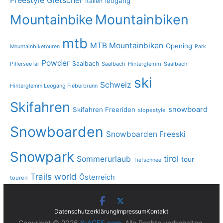
Freestyle
Gletscher
leogang
Italien
Mountainbike
Mountainbiken
mtb
MTB Mountainbiken
Opening
Mountainbiketouren
Park
Powder
Saalbach
PillerseeTal
Saalbach-Hinterglemm
Saalbach
ski
Schweiz
Hinterglemm Leogang Fieberbrunn
Skifahren
snowboard
Skifahren Freeriden
slopestyle
Snowboarden
Snowboarden Freeski
Snowpark
tirol
Sommerurlaub
tour
Tiefschnee
Trails
world
Österreich
touren
Datenschutzerklärung
Impressum
Kontakt
Copyright © 2026
X-ACES.com
. Alle Rechte vorbehalten.