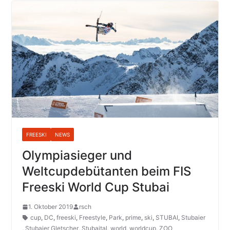
FREESKI
NEWS
Olympiasieger und
Weltcupdebütanten beim FIS
Freeski World Cup Stubai
1. Oktober 2019
rsch
cup
,
DC
,
freeski
,
Freestyle
,
Park
,
prime
,
ski
,
STUBAI
,
Stubaier
,
Stubaier Gletscher
,
Stubaital
,
world
,
worldcup
,
ZOO