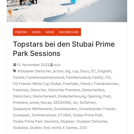
FREESKI
NEWS
NEWS
SNOWBOARD
Topstars bei den Stubai Prime
Park Sessions
10. November 2023
rsch
#Stubaier Gletscher
,
action
,
big
,
cup
,
Days
,
DC
,
Eisgraht
,
Familie
,
Familiensommerurlaub
,
Familienurlaub
,
Family
,
FIS
,
FIS Freeski World Cup Stubai
,
Freeriden
,
freeski
,
Freeskierinnen
,
Freestyle
,
Gletscher
,
Gletscher Premiere
,
Gletscherfest
,
Gletschers
,
Gletscherwelt
,
Kinderbetreuung
,
Opening
,
Park
,
Premiere
,
prime
,
Recap
,
SESSIONS
,
ski
,
Skifahren
,
Slopestyle-Wettbewerb
,
Snowboarden
,
Snowboarden Freeski
,
Snowpark
,
Sommerurlaub
,
STUBAI
,
Stubai Prime Park
,
Stubai Prime Park Sessions
,
Stubaier
,
Stubaier Gletscher
,
Stubaital
,
Stubier
,
tirol
,
world
,
X Games
,
ZOO