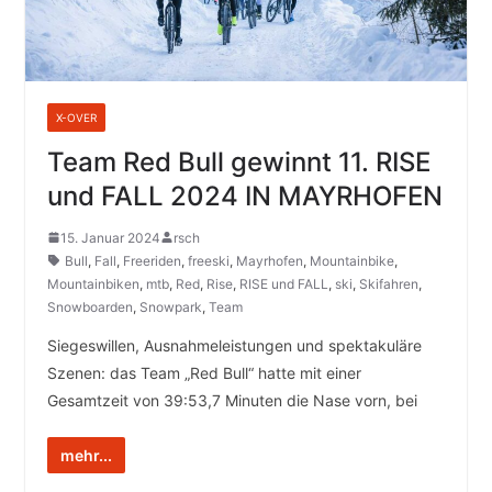
X-OVER
Team Red Bull gewinnt 11. RISE
und FALL 2024 IN MAYRHOFEN
15. Januar 2024
rsch
Bull
,
Fall
,
Freeriden
,
freeski
,
Mayrhofen
,
Mountainbike
,
Mountainbiken
,
mtb
,
Red
,
Rise
,
RISE und FALL
,
ski
,
Skifahren
,
Snowboarden
,
Snowpark
,
Team
Siegeswillen, Ausnahmeleistungen und spektakuläre
Szenen: das Team „Red Bull“ hatte mit einer
Gesamtzeit von 39:53,7 Minuten die Nase vorn, bei
mehr...