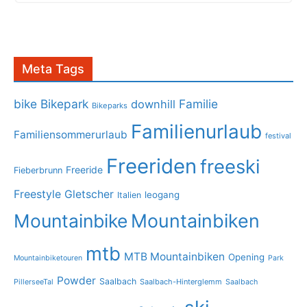
Meta Tags
bike
Bikepark
Familie
downhill
Bikeparks
Familienurlaub
Familiensommerurlaub
festival
Freeriden
freeski
Freeride
Fieberbrunn
Freestyle
Gletscher
leogang
Italien
Mountainbike
Mountainbiken
mtb
MTB Mountainbiken
Opening
Mountainbiketouren
Park
Powder
Saalbach
PillerseeTal
Saalbach-Hinterglemm
Saalbach