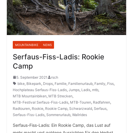
MOUNTAINBIKE
NEWS
Serfaus-Fiss-Ladis: Rookie
Camp
5. September 2021
rsch
bike
,
Bikepark
,
Drops
,
Familie
,
Familienurlaub
,
Family
,
Fiss
,
Hochplateau Serfaus-Fiss-Ladis
,
Jumps
,
Ladis
,
mtb
,
MTB Mountainbiken
,
MTB Strecken
,
MTB-Festival Serfaus-Fiss-Ladis
,
MTB-Touren
,
Radfahren
,
Radtouren
,
Rookie
,
Rookie Camp
,
Schwarzwald
,
Serfaus
,
Serfaus-Fiss-Ladis
,
Sommerurlaub
,
Wallrides
Serfaus-Fiss-Ladis: Ein Rookie Camp, das Lust auf
mehr macht und goldene Aussichten für den Herbst.