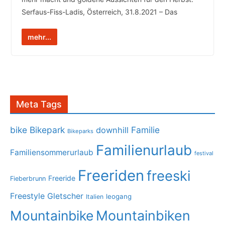
Serfaus-Fiss-Ladis, Österreich, 31.8.2021 – Das
mehr...
Meta Tags
bike
Bikepark
Familie
downhill
Bikeparks
Familienurlaub
Familiensommerurlaub
festival
Freeriden
freeski
Freeride
Fieberbrunn
Freestyle
Gletscher
leogang
Italien
Mountainbike
Mountainbiken