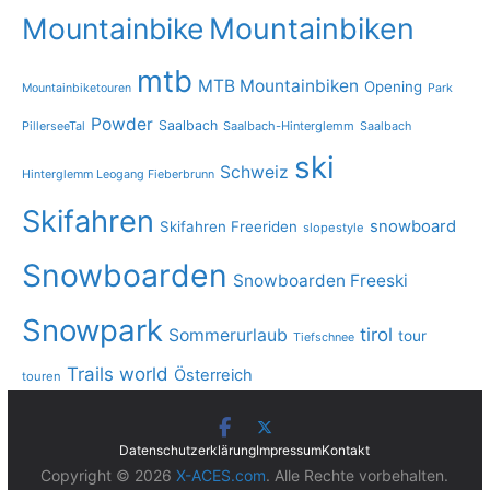
Mountainbike
Mountainbiken
mtb
MTB Mountainbiken
Opening
Mountainbiketouren
Park
Powder
Saalbach
PillerseeTal
Saalbach-Hinterglemm
Saalbach
ski
Schweiz
Hinterglemm Leogang Fieberbrunn
Skifahren
snowboard
Skifahren Freeriden
slopestyle
Snowboarden
Snowboarden Freeski
Snowpark
tirol
Sommerurlaub
tour
Tiefschnee
Trails
world
Österreich
touren
Datenschutzerklärung
Impressum
Kontakt
Copyright © 2026
X-ACES.com
. Alle Rechte vorbehalten.