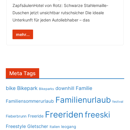
ZapfsäulenHotel von Rotz: Schwarze Stahlemaille-
Duschen jetzt unsichtbar rutschsicher Die ideale
Unterkunft für jeden Autoliebhaber – das
mehr...
Meta Tags
bike
Bikepark
Familie
downhill
Bikeparks
Familienurlaub
Familiensommerurlaub
festival
Freeriden
freeski
Freeride
Fieberbrunn
Freestyle
Gletscher
leogang
Italien