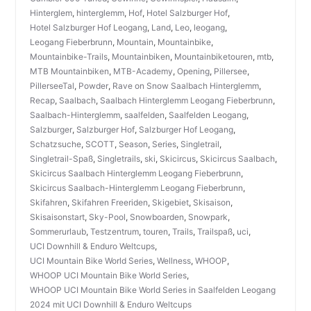
Hinterglem
,
hinterglemm
,
Hof
,
Hotel Salzburger Hof
,
Hotel Salzburger Hof Leogang
,
Land
,
Leo
,
leogang
,
Leogang Fieberbrunn
,
Mountain
,
Mountainbike
,
Mountainbike-Trails
,
Mountainbiken
,
Mountainbiketouren
,
mtb
,
MTB Mountainbiken
,
MTB-Academy
,
Opening
,
Pillersee
,
PillerseeTal
,
Powder
,
Rave on Snow Saalbach Hinterglemm
,
Recap
,
Saalbach
,
Saalbach Hinterglemm Leogang Fieberbrunn
,
Saalbach-Hinterglemm
,
saalfelden
,
Saalfelden Leogang
,
Salzburger
,
Salzburger Hof
,
Salzburger Hof Leogang
,
Schatzsuche
,
SCOTT
,
Season
,
Series
,
Singletrail
,
Singletrail-Spaß
,
Singletrails
,
ski
,
Skicircus
,
Skicircus Saalbach
,
Skicircus Saalbach Hinterglemm Leogang Fieberbrunn
,
Skicircus Saalbach-Hinterglemm Leogang Fieberbrunn
,
Skifahren
,
Skifahren Freeriden
,
Skigebiet
,
Skisaison
,
Skisaisonstart
,
Sky-Pool
,
Snowboarden
,
Snowpark
,
Sommerurlaub
,
Testzentrum
,
touren
,
Trails
,
Trailspaß
,
uci
,
UCI Downhill & Enduro Weltcups
,
UCI Mountain Bike World Series
,
Wellness
,
WHOOP
,
WHOOP UCI Mountain Bike World Series
,
WHOOP UCI Mountain Bike World Series in Saalfelden Leogang
2024 mit UCI Downhill & Enduro Weltcups