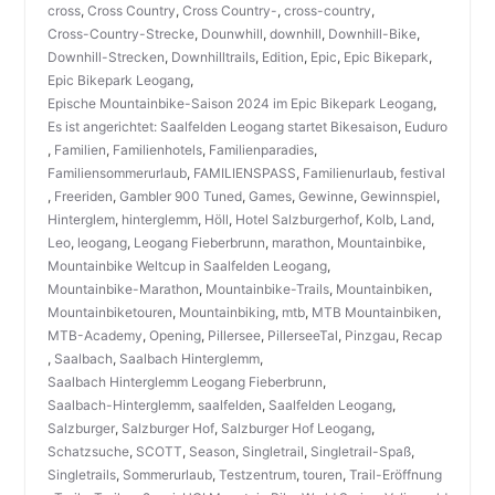
cross
,
Cross Country
,
Cross Country-
,
cross-country
,
Cross-Country-Strecke
,
Dounwhill
,
downhill
,
Downhill-Bike
,
Downhill-Strecken
,
Downhilltrails
,
Edition
,
Epic
,
Epic Bikepark
,
Epic Bikepark Leogang
,
Epische Mountainbike-Saison 2024 im Epic Bikepark Leogang
,
Es ist angerichtet: Saalfelden Leogang startet Bikesaison
,
Euduro
,
Familien
,
Familienhotels
,
Familienparadies
,
Familiensommerurlaub
,
FAMILIENSPASS
,
Familienurlaub
,
festival
,
Freeriden
,
Gambler 900 Tuned
,
Games
,
Gewinne
,
Gewinnspiel
,
Hinterglem
,
hinterglemm
,
Höll
,
Hotel Salzburgerhof
,
Kolb
,
Land
,
Leo
,
leogang
,
Leogang Fieberbrunn
,
marathon
,
Mountainbike
,
Mountainbike Weltcup in Saalfelden Leogang
,
Mountainbike-Marathon
,
Mountainbike-Trails
,
Mountainbiken
,
Mountainbiketouren
,
Mountainbiking
,
mtb
,
MTB Mountainbiken
,
MTB-Academy
,
Opening
,
Pillersee
,
PillerseeTal
,
Pinzgau
,
Recap
,
Saalbach
,
Saalbach Hinterglemm
,
Saalbach Hinterglemm Leogang Fieberbrunn
,
Saalbach-Hinterglemm
,
saalfelden
,
Saalfelden Leogang
,
Salzburger
,
Salzburger Hof
,
Salzburger Hof Leogang
,
Schatzsuche
,
SCOTT
,
Season
,
Singletrail
,
Singletrail-Spaß
,
Singletrails
,
Sommerurlaub
,
Testzentrum
,
touren
,
Trail-Eröffnung