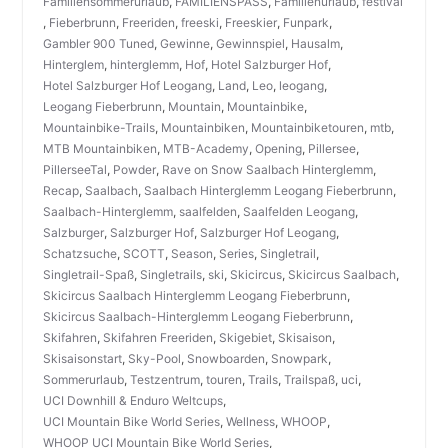
Familiensommerurlaub
,
FAMILIENSPASS
,
Familienurlaub
,
festival
,
Fieberbrunn
,
Freeriden
,
freeski
,
Freeskier
,
Funpark
,
Gambler 900 Tuned
,
Gewinne
,
Gewinnspiel
,
Hausalm
,
Hinterglem
,
hinterglemm
,
Hof
,
Hotel Salzburger Hof
,
Hotel Salzburger Hof Leogang
,
Land
,
Leo
,
leogang
,
Leogang Fieberbrunn
,
Mountain
,
Mountainbike
,
Mountainbike-Trails
,
Mountainbiken
,
Mountainbiketouren
,
mtb
,
MTB Mountainbiken
,
MTB-Academy
,
Opening
,
Pillersee
,
PillerseeTal
,
Powder
,
Rave on Snow Saalbach Hinterglemm
,
Recap
,
Saalbach
,
Saalbach Hinterglemm Leogang Fieberbrunn
,
Saalbach-Hinterglemm
,
saalfelden
,
Saalfelden Leogang
,
Salzburger
,
Salzburger Hof
,
Salzburger Hof Leogang
,
Schatzsuche
,
SCOTT
,
Season
,
Series
,
Singletrail
,
Singletrail-Spaß
,
Singletrails
,
ski
,
Skicircus
,
Skicircus Saalbach
,
Skicircus Saalbach Hinterglemm Leogang Fieberbrunn
,
Skicircus Saalbach-Hinterglemm Leogang Fieberbrunn
,
Skifahren
,
Skifahren Freeriden
,
Skigebiet
,
Skisaison
,
Skisaisonstart
,
Sky-Pool
,
Snowboarden
,
Snowpark
,
Sommerurlaub
,
Testzentrum
,
touren
,
Trails
,
Trailspaß
,
uci
,
UCI Downhill & Enduro Weltcups
,
UCI Mountain Bike World Series
,
Wellness
,
WHOOP
,
WHOOP UCI Mountain Bike World Series
,