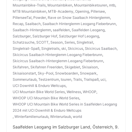
Mountainbike-Trails
,
Mountainbiken
,
Mountainbiketouren
,
mtb
,
MTB Mountainbiken
,
MTB-Academy
,
Opening
,
Pillersee
,
PillerseeTal
,
Powder
,
Rave on Snow Saalbach Hinterglemm
,
Recap
,
Saalbach
,
Saalbach Hinterglemm Leogang Fieberbrunn
,
Saalbach-Hinterglemm
,
saalfelden
,
Saalfelden Leogang
,
Salzburger
,
Salzburger Hof
,
Salzburger Hof Leogang
,
Schatzsuche
,
SCOTT
,
Season
,
Series
,
Singletrail
,
Singletrail-Spaß
,
Singletrails
,
ski
,
Skicircus
,
Skicircus Saalbach
,
Skicircus Saalbach Hinterglemm Leogang Fieberbrunn
,
Skicircus Saalbach-Hinterglemm Leogang Fieberbrunn
,
Skifahren
,
Skifahren Freeriden
,
Skigebiet
,
Skisaison
,
Skisaisonstart
,
Sky-Pool
,
Snowboarden
,
Snowpark
,
Sommerurlaub
,
Testzentrum
,
touren
,
Trails
,
Trailspaß
,
uci
,
UCI Downhill & Enduro Weltcups
,
UCI Mountain Bike World Series
,
Wellness
,
WHOOP
,
WHOOP UCI Mountain Bike World Series
,
WHOOP UCI Mountain Bike World Series in Saalfelden Leogang
2024 mit UCI Downhill & Enduro Weltcups
,
Winterfamilienurlaub
,
Winterurlaub
,
world
Saalfelden Leogang im Salzburger Land, Österreich, 9.