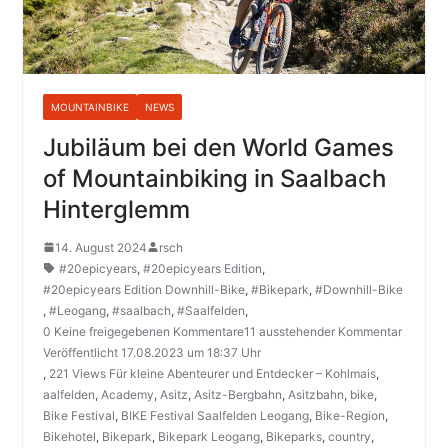
MOUNTAINBIKE
NEWS
Jubiläum bei den World Games
of Mountainbiking in Saalbach
Hinterglemm
14. August 2024
rsch
#20epicyears
,
#20epicyears Edition
,
#20epicyears Edition Downhill-Bike
,
#Bikepark
,
#Downhill-Bike
,
#Leogang
,
#saalbach
,
#Saalfelden
,
0 Keine freigegebenen Kommentare11 ausstehender Kommentar
Veröffentlicht 17.08.2023 um 18:37 Uhr
,
221 Views Für kleine Abenteurer und Entdecker – Kohlmais
,
aalfelden
,
Academy
,
Asitz
,
Asitz-Bergbahn
,
Asitzbahn
,
bike
,
Bike Festival
,
BIKE Festival Saalfelden Leogang
,
Bike-Region
,
Bikehotel
,
Bikepark
,
Bikepark Leogang
,
Bikeparks
,
country
,