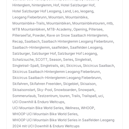
Hinterglem
,
hinterglemm
,
Hof
,
Hotel Salzburger Hof
,
Hotel Salzburger Hof Leogang
,
Land
,
Leo
,
leogang
,
Leogang Fieberbrunn
,
Mountain
,
Mountainbike
,
Mountainbike-Trails
,
Mountainbiken
,
Mountainbiketouren
,
mtb
,
MTB Mountainbiken
,
MTB-Academy
,
Opening
,
Pillersee
,
PillerseeTal
,
Powder
,
Rave on Snow Saalbach Hinterglemm
,
Recap
,
Saalbach
,
Saalbach Hinterglemm Leogang Fieberbrunn
,
Saalbach-Hinterglemm
,
saalfelden
,
Saalfelden Leogang
,
Salzburger
,
Salzburger Hof
,
Salzburger Hof Leogang
,
Schatzsuche
,
SCOTT
,
Season
,
Series
,
Singletrail
,
Singletrail-Spaß
,
Singletrails
,
ski
,
Skicircus
,
Skicircus Saalbach
,
Skicircus Saalbach Hinterglemm Leogang Fieberbrunn
,
Skicircus Saalbach-Hinterglemm Leogang Fieberbrunn
,
Skifahren
,
Skifahren Freeriden
,
Skigebiet
,
Skisaison
,
Skisaisonstart
,
Sky-Pool
,
Snowboarden
,
Snowpark
,
Sommerurlaub
,
Testzentrum
,
touren
,
Trails
,
Trailspaß
,
uci
,
UCI Downhill & Enduro Weltcups
,
UCI Mountain Bike World Series
,
Wellness
,
WHOOP
,
WHOOP UCI Mountain Bike World Series
,
WHOOP UCI Mountain Bike World Series in Saalfelden Leogang
2024 mit UCI Downhill & Enduro Weltcups