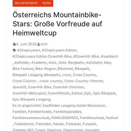
MOUNTAINBIKE
NEWS
Österreichs Mountainbike-
Stars: Große Vorfreude auf
Heimweltcup
4. Juni 2024
rsch
#20epicyears
,
#20epicyears Edition
,
#20epicyears Edition Downhill-Bike
,
#Downhill-Bike
,
#saalbach
,
aalfelden
,
Academy
,
Asitz
,
Asitz-Bergbahn
,
Asitzbahn
,
bike
,
Bike Festival
,
Bike-Region
,
Bikehotel
,
Bikepark
,
Bikepark Leogang
,
Bikeparks
,
cross
,
Cross Country
,
Cross Country-
,
cross-country
,
Cross-Country-Strecke
,
downhill
,
Downhill-Bike
,
Downhill-Strecken
,
Downhill-Weltcuport
,
Downhilltrails
,
Edition
,
Epic
,
Epic Bikepark
,
Epic Bikepark Leogang
,
Es ist angerichtet: Saalfelden Leogang startet Bikesaison
,
Familien
,
Familienhotels
,
Familienparadies
,
Familiensommerurlaub
,
FAMILIENSPASS
,
Familienurlaub
,
festival
,
Fieberbrunn
,
Freeriden
,
freeski
,
Freeskier
,
Funpark
,
Gambler 900 Tuned
,
Gewinne
,
Gewinnspiel
,
Hausalm
,