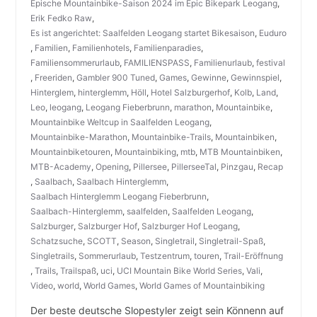
Epische Mountainbike-Saison 2024 im Epic Bikepark Leogang
,
Erik Fedko Raw
,
Es ist angerichtet: Saalfelden Leogang startet Bikesaison
,
Euduro
,
Familien
,
Familienhotels
,
Familienparadies
,
Familiensommerurlaub
,
FAMILIENSPASS
,
Familienurlaub
,
festival
,
Freeriden
,
Gambler 900 Tuned
,
Games
,
Gewinne
,
Gewinnspiel
,
Hinterglem
,
hinterglemm
,
Höll
,
Hotel Salzburgerhof
,
Kolb
,
Land
,
Leo
,
leogang
,
Leogang Fieberbrunn
,
marathon
,
Mountainbike
,
Mountainbike Weltcup in Saalfelden Leogang
,
Mountainbike-Marathon
,
Mountainbike-Trails
,
Mountainbiken
,
Mountainbiketouren
,
Mountainbiking
,
mtb
,
MTB Mountainbiken
,
MTB-Academy
,
Opening
,
Pillersee
,
PillerseeTal
,
Pinzgau
,
Recap
,
Saalbach
,
Saalbach Hinterglemm
,
Saalbach Hinterglemm Leogang Fieberbrunn
,
Saalbach-Hinterglemm
,
saalfelden
,
Saalfelden Leogang
,
Salzburger
,
Salzburger Hof
,
Salzburger Hof Leogang
,
Schatzsuche
,
SCOTT
,
Season
,
Singletrail
,
Singletrail-Spaß
,
Singletrails
,
Sommerurlaub
,
Testzentrum
,
touren
,
Trail-Eröffnung
,
Trails
,
Trailspaß
,
uci
,
UCI Mountain Bike World Series
,
Vali
,
Video
,
world
,
World Games
,
World Games of Mountainbiking
Der beste deutsche Slopestyler zeigt sein Könnenn auf