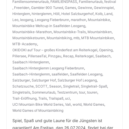
Familiensommerurlaub
,
FAMILIENSPASS
,
Familienurlaub
,
festival
,
Freeriden
,
Gambler 900 Tuned
,
Games
,
Gewinne
,
Gewinnspiel
,
Hinterglem
,
hinterglemm
,
Höll
,
Hotel Salzburgerhof
,
Kolb
,
Land
,
Leo
,
leogang
,
Leogang Fieberbrunn
,
marathon
,
Mountainbike
,
Mountainbike Weltcup in Saalfelden Leogang
,
Mountainbike-Marathon
,
Mountainbike-Trails
,
Mountainbiken
,
Mountainbiketouren
,
Mountainbiking
,
mtb
,
MTB Mountainbiken
,
MTB-Academy
,
OKIDOKI auf Tour – großes Kinderfest am Reiterkogel
,
Opening
,
Pillersee
,
PillerseeTal
,
Pinzgau
,
Recap
,
Reiterkogel
,
Saalbach
,
Saalbach Hinterglemm
,
Saalbach Hinterglemm Leogang Fieberbrunn
,
Saalbach-Hinterglemm
,
saalfelden
,
Saalfelden Leogang
,
Salzburger
,
Salzburger Hof
,
Salzburger Hof Leogang
,
Schatzsuche
,
SCOTT
,
Season
,
Singletrail
,
Singletrail-Spaß
,
Singletrails
,
Sommerurlaub
,
Testzentrum
,
tour
,
touren
,
Trail-Eröffnung
,
Trails
,
Trailspaß
,
uci
,
UCI Mountain Bike World Series
,
Vali
,
world
,
World Games
,
World Games of Mountainbiking
Spiel, Spaß und gute Laune für die Jüngsten ist
garantiert! Am Freitag, den 26.07.2024, findet bei der