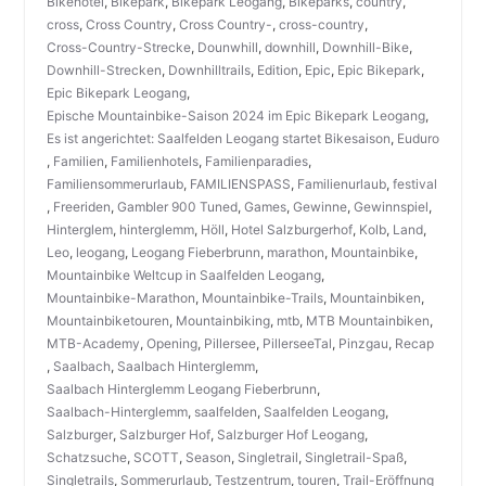
Bikehotel
,
Bikepark
,
Bikepark Leogang
,
Bikeparks
,
country
,
cross
,
Cross Country
,
Cross Country-
,
cross-country
,
Cross-Country-Strecke
,
Dounwhill
,
downhill
,
Downhill-Bike
,
Downhill-Strecken
,
Downhilltrails
,
Edition
,
Epic
,
Epic Bikepark
,
Epic Bikepark Leogang
,
Epische Mountainbike-Saison 2024 im Epic Bikepark Leogang
,
Es ist angerichtet: Saalfelden Leogang startet Bikesaison
,
Euduro
,
Familien
,
Familienhotels
,
Familienparadies
,
Familiensommerurlaub
,
FAMILIENSPASS
,
Familienurlaub
,
festival
,
Freeriden
,
Gambler 900 Tuned
,
Games
,
Gewinne
,
Gewinnspiel
,
Hinterglem
,
hinterglemm
,
Höll
,
Hotel Salzburgerhof
,
Kolb
,
Land
,
Leo
,
leogang
,
Leogang Fieberbrunn
,
marathon
,
Mountainbike
,
Mountainbike Weltcup in Saalfelden Leogang
,
Mountainbike-Marathon
,
Mountainbike-Trails
,
Mountainbiken
,
Mountainbiketouren
,
Mountainbiking
,
mtb
,
MTB Mountainbiken
,
MTB-Academy
,
Opening
,
Pillersee
,
PillerseeTal
,
Pinzgau
,
Recap
,
Saalbach
,
Saalbach Hinterglemm
,
Saalbach Hinterglemm Leogang Fieberbrunn
,
Saalbach-Hinterglemm
,
saalfelden
,
Saalfelden Leogang
,
Salzburger
,
Salzburger Hof
,
Salzburger Hof Leogang
,
Schatzsuche
,
SCOTT
,
Season
,
Singletrail
,
Singletrail-Spaß
,
Singletrails
,
Sommerurlaub
,
Testzentrum
,
touren
,
Trail-Eröffnung