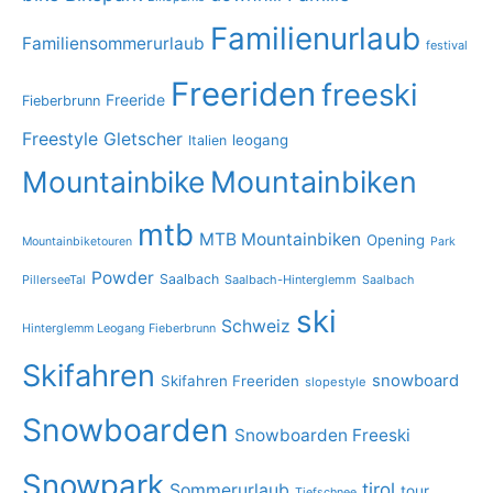
Familienurlaub
Familiensommerurlaub
festival
Freeriden
freeski
Freeride
Fieberbrunn
Freestyle
Gletscher
leogang
Italien
Mountainbike
Mountainbiken
mtb
MTB Mountainbiken
Opening
Mountainbiketouren
Park
Powder
Saalbach
PillerseeTal
Saalbach-Hinterglemm
Saalbach
ski
Schweiz
Hinterglemm Leogang Fieberbrunn
Skifahren
snowboard
Skifahren Freeriden
slopestyle
Snowboarden
Snowboarden Freeski
Snowpark
tirol
Sommerurlaub
tour
Tiefschnee