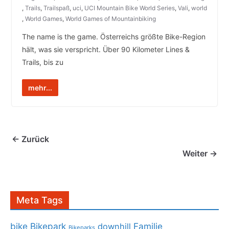
,
Trails
,
Trailspaß
,
uci
,
UCI Mountain Bike World Series
,
Vali
,
world
,
World Games
,
World Games of Mountainbiking
The name is the game. Österreichs größte Bike-Region
hält, was sie verspricht. Über 90 Kilometer Lines &
Trails, bis zu
mehr...
← Zurück
Weiter →
Meta Tags
bike
Bikepark
Familie
downhill
Bikeparks