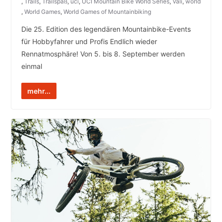
,
Trails
,
Trailspaß
,
uci
,
UCI Mountain Bike World Series
,
Vali
,
world
,
World Games
,
World Games of Mountainbiking
Die 25. Edition des legendären Mountainbike-Events
für Hobbyfahrer und Profis Endlich wieder
Rennatmosphäre! Von 5. bis 8. September werden
einmal
mehr...