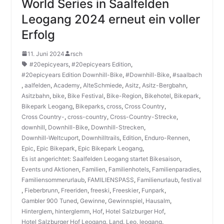
World Series in Saalfelden
Leogang 2024 erneut ein voller
Erfolg
11. Juni 2024
rsch
#20epicyears
,
#20epicyears Edition
,
#20epicyears Edition Downhill-Bike
,
#Downhill-Bike
,
#saalbach
,
aalfelden
,
Academy
,
AlteSchmiede
,
Asitz
,
Asitz-Bergbahn
,
Asitzbahn
,
bike
,
Bike Festival
,
Bike-Region
,
Bikehotel
,
Bikepark
,
Bikepark Leogang
,
Bikeparks
,
cross
,
Cross Country
,
Cross Country-
,
cross-country
,
Cross-Country-Strecke
,
downhill
,
Downhill-Bike
,
Downhill-Strecken
,
Downhill-Weltcuport
,
Downhilltrails
,
Edition
,
Enduro-Rennen
,
Epic
,
Epic Bikepark
,
Epic Bikepark Leogang
,
Es ist angerichtet: Saalfelden Leogang startet Bikesaison
,
Events und Aktionen
,
Familien
,
Familienhotels
,
Familienparadies
,
Familiensommerurlaub
,
FAMILIENSPASS
,
Familienurlaub
,
festival
,
Fieberbrunn
,
Freeriden
,
freeski
,
Freeskier
,
Funpark
,
Gambler 900 Tuned
,
Gewinne
,
Gewinnspiel
,
Hausalm
,
Hinterglem
,
hinterglemm
,
Hof
,
Hotel Salzburger Hof
,
Hotel Salzburger Hof Leogang
,
Land
,
Leo
,
leogang
,