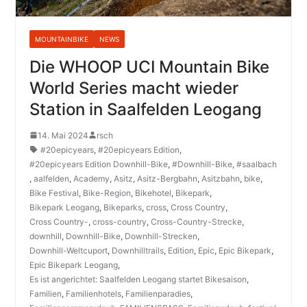
MOUNTAINBIKE
NEWS
Die WHOOP UCI Mountain Bike
World Series macht wieder
Station in Saalfelden Leogang
14. Mai 2024
rsch
#20epicyears
,
#20epicyears Edition
,
#20epicyears Edition Downhill-Bike
,
#Downhill-Bike
,
#saalbach
,
aalfelden
,
Academy
,
Asitz
,
Asitz-Bergbahn
,
Asitzbahn
,
bike
,
Bike Festival
,
Bike-Region
,
Bikehotel
,
Bikepark
,
Bikepark Leogang
,
Bikeparks
,
cross
,
Cross Country
,
Cross Country-
,
cross-country
,
Cross-Country-Strecke
,
downhill
,
Downhill-Bike
,
Downhill-Strecken
,
Downhill-Weltcuport
,
Downhilltrails
,
Edition
,
Epic
,
Epic Bikepark
,
Epic Bikepark Leogang
,
Es ist angerichtet: Saalfelden Leogang startet Bikesaison
,
Familien
,
Familienhotels
,
Familienparadies
,