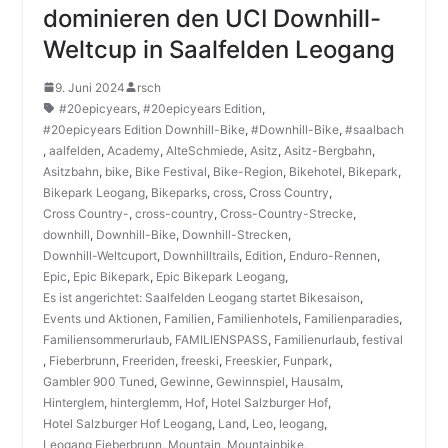
dominieren den UCI Downhill-
Weltcup in Saalfelden Leogang
9. Juni 2024
rsch
#20epicyears
,
#20epicyears Edition
,
#20epicyears Edition Downhill-Bike
,
#Downhill-Bike
,
#saalbach
,
aalfelden
,
Academy
,
AlteSchmiede
,
Asitz
,
Asitz-Bergbahn
,
Asitzbahn
,
bike
,
Bike Festival
,
Bike-Region
,
Bikehotel
,
Bikepark
,
Bikepark Leogang
,
Bikeparks
,
cross
,
Cross Country
,
Cross Country-
,
cross-country
,
Cross-Country-Strecke
,
downhill
,
Downhill-Bike
,
Downhill-Strecken
,
Downhill-Weltcuport
,
Downhilltrails
,
Edition
,
Enduro-Rennen
,
Epic
,
Epic Bikepark
,
Epic Bikepark Leogang
,
Es ist angerichtet: Saalfelden Leogang startet Bikesaison
,
Events und Aktionen
,
Familien
,
Familienhotels
,
Familienparadies
,
Familiensommerurlaub
,
FAMILIENSPASS
,
Familienurlaub
,
festival
,
Fieberbrunn
,
Freeriden
,
freeski
,
Freeskier
,
Funpark
,
Gambler 900 Tuned
,
Gewinne
,
Gewinnspiel
,
Hausalm
,
Hinterglem
,
hinterglemm
,
Hof
,
Hotel Salzburger Hof
,
Hotel Salzburger Hof Leogang
,
Land
,
Leo
,
leogang
,
Leogang Fieberbrunn
,
Mountain
,
Mountainbike
,