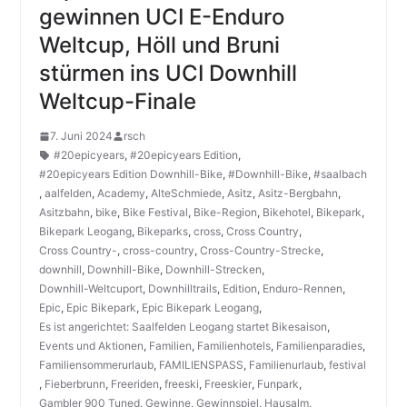
gewinnen UCI E-Enduro
Weltcup, Höll und Bruni
stürmen ins UCI Downhill
Weltcup-Finale
7. Juni 2024
rsch
#20epicyears
,
#20epicyears Edition
,
#20epicyears Edition Downhill-Bike
,
#Downhill-Bike
,
#saalbach
,
aalfelden
,
Academy
,
AlteSchmiede
,
Asitz
,
Asitz-Bergbahn
,
Asitzbahn
,
bike
,
Bike Festival
,
Bike-Region
,
Bikehotel
,
Bikepark
,
Bikepark Leogang
,
Bikeparks
,
cross
,
Cross Country
,
Cross Country-
,
cross-country
,
Cross-Country-Strecke
,
downhill
,
Downhill-Bike
,
Downhill-Strecken
,
Downhill-Weltcuport
,
Downhilltrails
,
Edition
,
Enduro-Rennen
,
Epic
,
Epic Bikepark
,
Epic Bikepark Leogang
,
Es ist angerichtet: Saalfelden Leogang startet Bikesaison
,
Events und Aktionen
,
Familien
,
Familienhotels
,
Familienparadies
,
Familiensommerurlaub
,
FAMILIENSPASS
,
Familienurlaub
,
festival
,
Fieberbrunn
,
Freeriden
,
freeski
,
Freeskier
,
Funpark
,
Gambler 900 Tuned
,
Gewinne
,
Gewinnspiel
,
Hausalm
,