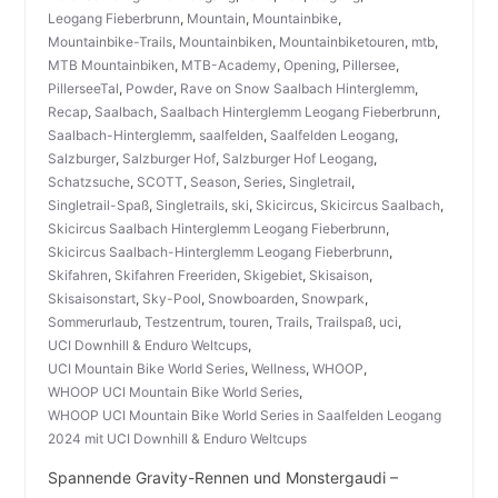
Leogang Fieberbrunn
,
Mountain
,
Mountainbike
,
Mountainbike-Trails
,
Mountainbiken
,
Mountainbiketouren
,
mtb
,
MTB Mountainbiken
,
MTB-Academy
,
Opening
,
Pillersee
,
PillerseeTal
,
Powder
,
Rave on Snow Saalbach Hinterglemm
,
Recap
,
Saalbach
,
Saalbach Hinterglemm Leogang Fieberbrunn
,
Saalbach-Hinterglemm
,
saalfelden
,
Saalfelden Leogang
,
Salzburger
,
Salzburger Hof
,
Salzburger Hof Leogang
,
Schatzsuche
,
SCOTT
,
Season
,
Series
,
Singletrail
,
Singletrail-Spaß
,
Singletrails
,
ski
,
Skicircus
,
Skicircus Saalbach
,
Skicircus Saalbach Hinterglemm Leogang Fieberbrunn
,
Skicircus Saalbach-Hinterglemm Leogang Fieberbrunn
,
Skifahren
,
Skifahren Freeriden
,
Skigebiet
,
Skisaison
,
Skisaisonstart
,
Sky-Pool
,
Snowboarden
,
Snowpark
,
Sommerurlaub
,
Testzentrum
,
touren
,
Trails
,
Trailspaß
,
uci
,
UCI Downhill & Enduro Weltcups
,
UCI Mountain Bike World Series
,
Wellness
,
WHOOP
,
WHOOP UCI Mountain Bike World Series
,
WHOOP UCI Mountain Bike World Series in Saalfelden Leogang
2024 mit UCI Downhill & Enduro Weltcups
Spannende Gravity-Rennen und Monstergaudi –