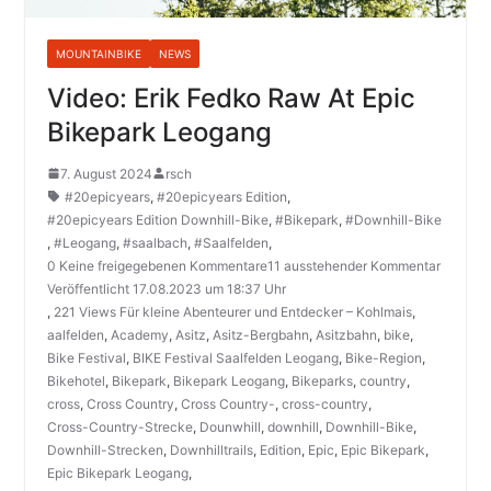
MOUNTAINBIKE
NEWS
Video: Erik Fedko Raw At Epic
Bikepark Leogang
7. August 2024
rsch
#20epicyears
,
#20epicyears Edition
,
#20epicyears Edition Downhill-Bike
,
#Bikepark
,
#Downhill-Bike
,
#Leogang
,
#saalbach
,
#Saalfelden
,
0 Keine freigegebenen Kommentare11 ausstehender Kommentar
Veröffentlicht 17.08.2023 um 18:37 Uhr
,
221 Views Für kleine Abenteurer und Entdecker – Kohlmais
,
aalfelden
,
Academy
,
Asitz
,
Asitz-Bergbahn
,
Asitzbahn
,
bike
,
Bike Festival
,
BIKE Festival Saalfelden Leogang
,
Bike-Region
,
Bikehotel
,
Bikepark
,
Bikepark Leogang
,
Bikeparks
,
country
,
cross
,
Cross Country
,
Cross Country-
,
cross-country
,
Cross-Country-Strecke
,
Dounwhill
,
downhill
,
Downhill-Bike
,
Downhill-Strecken
,
Downhilltrails
,
Edition
,
Epic
,
Epic Bikepark
,
Epic Bikepark Leogang
,