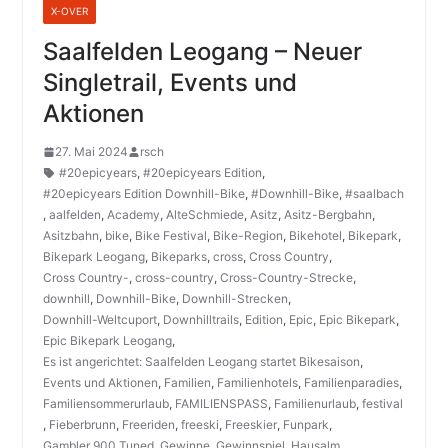
X-OVER
Saalfelden Leogang – Neuer
Singletrail, Events und
Aktionen
27. Mai 2024
rsch
#20epicyears
,
#20epicyears Edition
,
#20epicyears Edition Downhill-Bike
,
#Downhill-Bike
,
#saalbach
,
aalfelden
,
Academy
,
AlteSchmiede
,
Asitz
,
Asitz-Bergbahn
,
Asitzbahn
,
bike
,
Bike Festival
,
Bike-Region
,
Bikehotel
,
Bikepark
,
Bikepark Leogang
,
Bikeparks
,
cross
,
Cross Country
,
Cross Country-
,
cross-country
,
Cross-Country-Strecke
,
downhill
,
Downhill-Bike
,
Downhill-Strecken
,
Downhill-Weltcuport
,
Downhilltrails
,
Edition
,
Epic
,
Epic Bikepark
,
Epic Bikepark Leogang
,
Es ist angerichtet: Saalfelden Leogang startet Bikesaison
,
Events und Aktionen
,
Familien
,
Familienhotels
,
Familienparadies
,
Familiensommerurlaub
,
FAMILIENSPASS
,
Familienurlaub
,
festival
,
Fieberbrunn
,
Freeriden
,
freeski
,
Freeskier
,
Funpark
,
Gambler 900 Tuned
,
Gewinne
,
Gewinnspiel
,
Hausalm
,