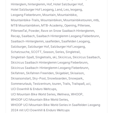
Hinterglem
,
hinterglemm
,
Hof
,
Hotel Salzburger Hof
,
Hotel Salzburger Hof Leogang
,
Land
,
Leo
,
leogang
,
Leogang Fieberbrunn
,
Mountain
,
Mountainbike
,
Mountainbike-Trails
,
Mountainbiken
,
Mountainbiketouren
,
mtb
,
MTB Mountainbiken
,
MTB-Academy
,
Opening
,
Pillersee
,
PillerseeTal
,
Powder
,
Rave on Snow Saalbach Hinterglemm
,
Recap
,
Saalbach
,
Saalbach Hinterglemm Leogang Fieberbrunn
,
Saalbach-Hinterglemm
,
saalfelden
,
Saalfelden Leogang
,
Salzburger
,
Salzburger Hof
,
Salzburger Hof Leogang
,
Schatzsuche
,
SCOTT
,
Season
,
Series
,
Singletrail
,
Singletrail-Spaß
,
Singletrails
,
ski
,
Skicircus
,
Skicircus Saalbach
,
Skicircus Saalbach Hinterglemm Leogang Fieberbrunn
,
Skicircus Saalbach-Hinterglemm Leogang Fieberbrunn
,
Skifahren
,
Skifahren Freeriden
,
Skigebiet
,
Skisaison
,
Skisaisonstart
,
Sky-Pool
,
Snowboarden
,
Snowpark
,
Sommerurlaub
,
Testzentrum
,
touren
,
Trails
,
Trailspaß
,
uci
,
UCI Downhill & Enduro Weltcups
,
UCI Mountain Bike World Series
,
Wellness
,
WHOOP
,
WHOOP UCI Mountain Bike World Series
,
WHOOP UCI Mountain Bike World Series in Saalfelden Leogang
2024 mit UCI Downhill & Enduro Weltcups