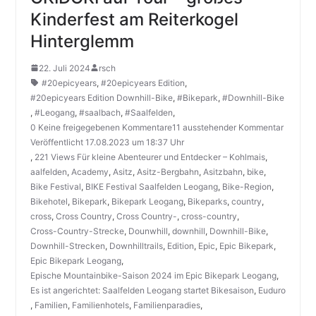
Kinderfest am Reiterkogel
Hinterglemm
22. Juli 2024
rsch
#20epicyears
,
#20epicyears Edition
,
#20epicyears Edition Downhill-Bike
,
#Bikepark
,
#Downhill-Bike
,
#Leogang
,
#saalbach
,
#Saalfelden
,
0 Keine freigegebenen Kommentare11 ausstehender Kommentar
Veröffentlicht 17.08.2023 um 18:37 Uhr
,
221 Views Für kleine Abenteurer und Entdecker – Kohlmais
,
aalfelden
,
Academy
,
Asitz
,
Asitz-Bergbahn
,
Asitzbahn
,
bike
,
Bike Festival
,
BIKE Festival Saalfelden Leogang
,
Bike-Region
,
Bikehotel
,
Bikepark
,
Bikepark Leogang
,
Bikeparks
,
country
,
cross
,
Cross Country
,
Cross Country-
,
cross-country
,
Cross-Country-Strecke
,
Dounwhill
,
downhill
,
Downhill-Bike
,
Downhill-Strecken
,
Downhilltrails
,
Edition
,
Epic
,
Epic Bikepark
,
Epic Bikepark Leogang
,
Epische Mountainbike-Saison 2024 im Epic Bikepark Leogang
,
Es ist angerichtet: Saalfelden Leogang startet Bikesaison
,
Euduro
,
Familien
,
Familienhotels
,
Familienparadies
,