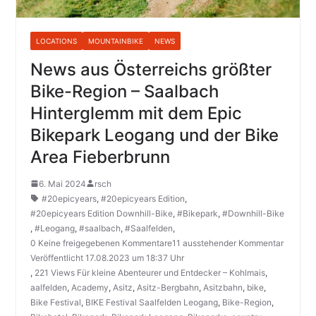
LOCATIONS
MOUNTAINBIKE
NEWS
News aus Österreichs größter
Bike-Region – Saalbach
Hinterglemm mit dem Epic
Bikepark Leogang und der Bike
Area Fieberbrunn
6. Mai 2024
rsch
#20epicyears
,
#20epicyears Edition
,
#20epicyears Edition Downhill-Bike
,
#Bikepark
,
#Downhill-Bike
,
#Leogang
,
#saalbach
,
#Saalfelden
,
0 Keine freigegebenen Kommentare11 ausstehender Kommentar
Veröffentlicht 17.08.2023 um 18:37 Uhr
,
221 Views Für kleine Abenteurer und Entdecker – Kohlmais
,
aalfelden
,
Academy
,
Asitz
,
Asitz-Bergbahn
,
Asitzbahn
,
bike
,
Bike Festival
,
BIKE Festival Saalfelden Leogang
,
Bike-Region
,