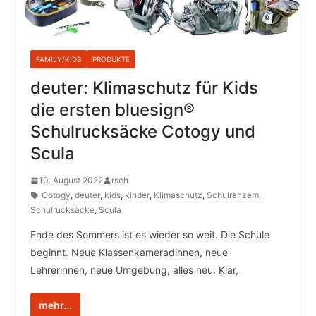
FAMILY/KIDS
PRODUKTE
deuter: Klimaschutz für Kids
die ersten bluesign®
Schulrucksäcke Cotogy und
Scula
10. August 2022
rsch
Cotogy
,
deuter
,
kids
,
kinder
,
Klimaschutz
,
Schulranzem
,
Schulrucksäcke
,
Scula
Ende des Sommers ist es wieder so weit. Die Schule
beginnt. Neue Klassenkameradinnen, neue
Lehrerinnen, neue Umgebung, alles neu. Klar,
mehr...