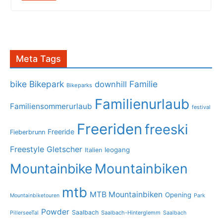
Meta Tags
bike
Bikepark
Familie
downhill
Bikeparks
Familienurlaub
Familiensommerurlaub
festival
Freeriden
freeski
Freeride
Fieberbrunn
Freestyle
Gletscher
leogang
Italien
Mountainbike
Mountainbiken
mtb
MTB Mountainbiken
Opening
Mountainbiketouren
Park
Powder
Saalbach
PillerseeTal
Saalbach-Hinterglemm
Saalbach