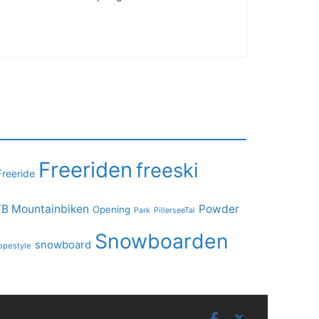
Freeriden
freeski
Freeride
B Mountainbiken
Powder
Opening
PillerseeTal
Park
Snowboarden
snowboard
opestyle