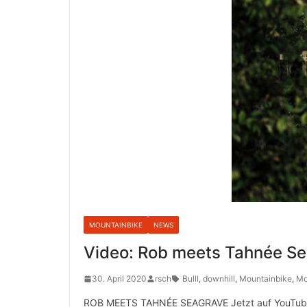
MOUNTAINBIKE
NEWS
Video: Rob meets Tahnée Se
30. April 2020
rsch
Bulll
,
downhill
,
Mountainbike
,
Mo
ROB MEETS TAHNÉE SEAGRAVE Jetzt auf YouTube: Di