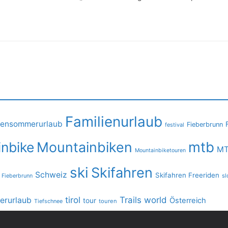
Familienurlaub
iensommerurlaub
Fieberbrunn
festival
mtb
nbike
Mountainbiken
MT
Mountainbiketouren
ski
Skifahren
Schweiz
Skifahren Freeriden
 Fieberbrunn
sl
tirol
Trails
world
rurlaub
Österreich
tour
Tiefschnee
touren