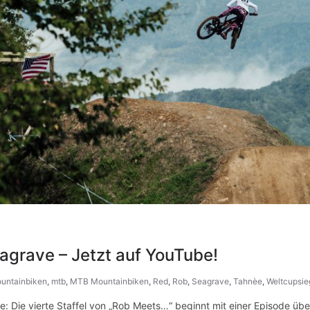
agrave – Jetzt auf YouTube!
untainbiken
,
mtb
,
MTB Mountainbiken
,
Red
,
Rob
,
Seagrave
,
Tahnèe
,
Weltcupsie
e vierte Staffel von „Rob Meets…“ beginnt mit einer Episode über