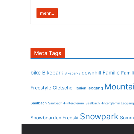
mehr...
Meta Tags
bike
Bikepark
Familie
downhill
Famil
Bikeparks
Mountai
Freestyle
Gletscher
leogang
Italien
Saalbach
Saalbach-Hinterglemm
Saalbach Hinterglemm Leogang
Snowpark
Snowboarden Freeski
Somme