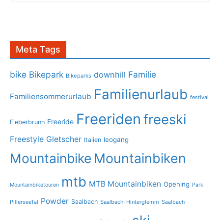
Meta Tags
bike
Bikepark
Familie
downhill
Bikeparks
Familienurlaub
Familiensommerurlaub
festival
Freeriden
freeski
Freeride
Fieberbrunn
Freestyle
Gletscher
leogang
Italien
Mountainbike
Mountainbiken
mtb
MTB Mountainbiken
Opening
Mountainbiketouren
Park
Powder
Saalbach
PillerseeTal
Saalbach-Hinterglemm
Saalbach