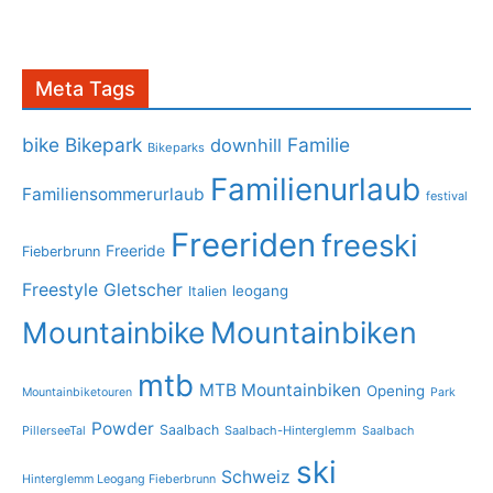
Meta Tags
bike
Bikepark
Familie
downhill
Bikeparks
Familienurlaub
Familiensommerurlaub
festival
Freeriden
freeski
Freeride
Fieberbrunn
Freestyle
Gletscher
leogang
Italien
Mountainbike
Mountainbiken
mtb
MTB Mountainbiken
Opening
Mountainbiketouren
Park
Powder
Saalbach
PillerseeTal
Saalbach-Hinterglemm
Saalbach
ski
Schweiz
Hinterglemm Leogang Fieberbrunn