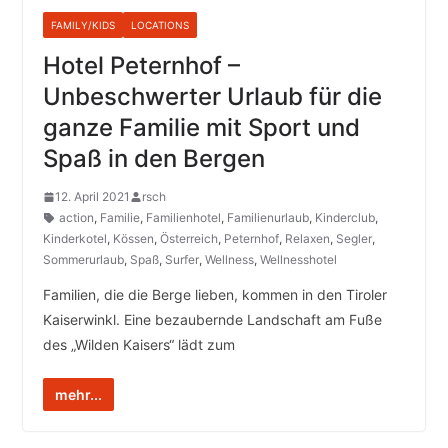
FAMILY/KIDS
LOCATIONS
Hotel Peternhof –
Unbeschwerter Urlaub für die
ganze Familie mit Sport und
Spaß in den Bergen
12. April 2021
rsch
action
,
Familie
,
Familienhotel
,
Familienurlaub
,
Kinderclub
,
Kinderkotel
,
Kössen
,
Österreich
,
Peternhof
,
Relaxen
,
Segler
,
Sommerurlaub
,
Spaß
,
Surfer
,
Wellness
,
Wellnesshotel
Familien, die die Berge lieben, kommen in den Tiroler
Kaiserwinkl. Eine bezaubernde Landschaft am Fuße
des „Wilden Kaisers“ lädt zum
mehr...