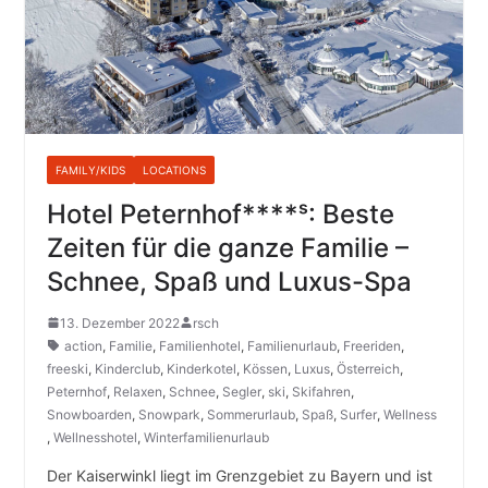
FAMILY/KIDS
LOCATIONS
Hotel Peternhof****ˢ: Beste
Zeiten für die ganze Familie –
Schnee, Spaß und Luxus-Spa
13. Dezember 2022
rsch
action
,
Familie
,
Familienhotel
,
Familienurlaub
,
Freeriden
,
freeski
,
Kinderclub
,
Kinderkotel
,
Kössen
,
Luxus
,
Österreich
,
Peternhof
,
Relaxen
,
Schnee
,
Segler
,
ski
,
Skifahren
,
Snowboarden
,
Snowpark
,
Sommerurlaub
,
Spaß
,
Surfer
,
Wellness
,
Wellnesshotel
,
Winterfamilienurlaub
Der Kaiserwinkl liegt im Grenzgebiet zu Bayern und ist