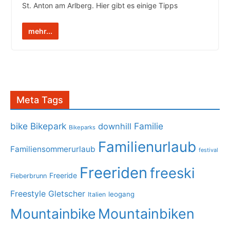
St. Anton am Arlberg. Hier gibt es einige Tipps
mehr...
Meta Tags
bike
Bikepark
Familie
downhill
Bikeparks
Familienurlaub
Familiensommerurlaub
festival
Freeriden
freeski
Freeride
Fieberbrunn
Freestyle
Gletscher
leogang
Italien
Mountainbike
Mountainbiken