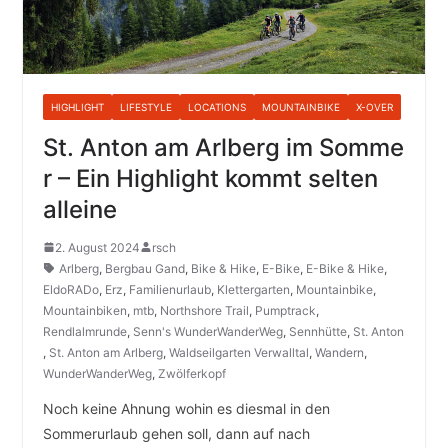
HIGHLIGHT
LIFESTYLE
LOCATIONS
MOUNTAINBIKE
X-OVER
St. Anton am Arlberg im Somme
r – Ein Highlight kommt selten
alleine
2. August 2024
rsch
Arlberg
,
Bergbau Gand
,
Bike & Hike
,
E-Bike
,
E-Bike & Hike
,
EldoRADo
,
Erz
,
Familienurlaub
,
Klettergarten
,
Mountainbike
,
Mountainbiken
,
mtb
,
Northshore Trail
,
Pumptrack
,
Rendlalmrunde
,
Senn's WunderWanderWeg
,
Sennhütte
,
St. Anton
,
St. Anton am Arlberg
,
Waldseilgarten Verwalltal
,
Wandern
,
WunderWanderWeg
,
Zwölferkopf
Noch keine Ahnung wohin es diesmal in den
Sommerurlaub gehen soll, dann auf nach