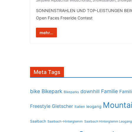
Skijuwel Alpbachtal Wildschönau
,
Snowboarden
,
Snowpar
SONNENSTRAHLEN UND TOP-LEISTUNGEN BEIM
Open Faces Freeride Contest
mehr...
Meta Tags
bike
Bikepark
Familie
downhill
Famil
Bikeparks
Mountai
Freestyle
Gletscher
leogang
Italien
Saalbach
Saalbach-Hinterglemm
Saalbach Hinterglemm Leogang