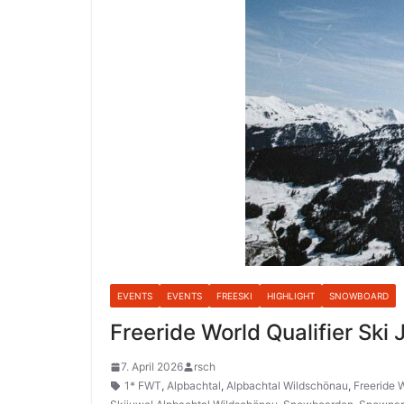
EVENTS
EVENTS
FREESKI
HIGHLIGHT
SNOWBOARD
Freeride World Qualifier Sk
7. April 2026
rsch
1* FWT
,
Alpbachtal
,
Alpbachtal Wildschönau
,
Freeride W