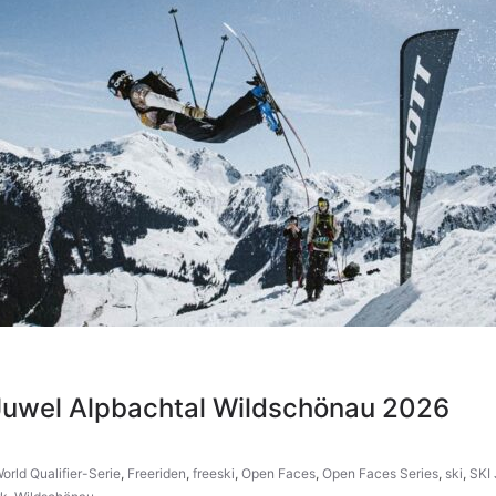
i Juwel Alpbachtal Wildschönau 2026
orld Qualifier-Serie
,
Freeriden
,
freeski
,
Open Faces
,
Open Faces Series
,
ski
,
SKI