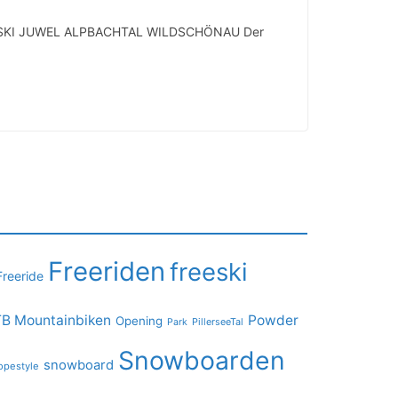
SKI JUWEL ALPBACHTAL WILDSCHÖNAU Der
Freeriden
freeski
Freeride
B Mountainbiken
Powder
Opening
PillerseeTal
Park
Snowboarden
snowboard
opestyle