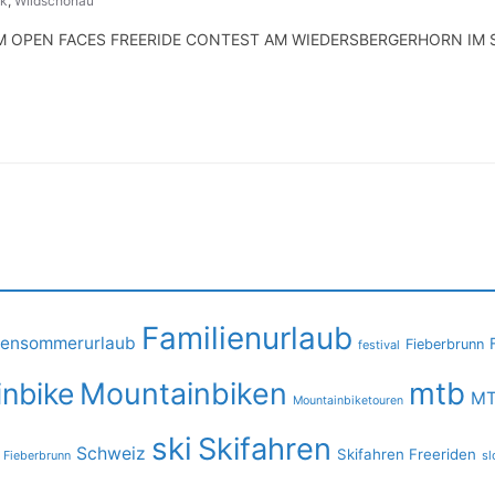
k
,
Wildschönau
 OPEN FACES FREERIDE CONTEST AM WIEDERSBERGERHORN IM 
Familienurlaub
iensommerurlaub
Fieberbrunn
festival
mtb
nbike
Mountainbiken
MT
Mountainbiketouren
ski
Skifahren
Schweiz
Skifahren Freeriden
 Fieberbrunn
sl