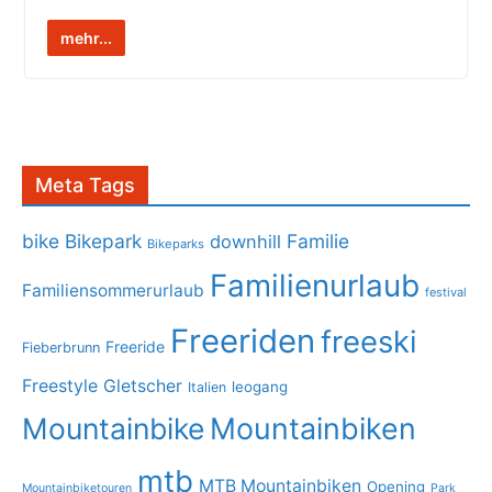
mehr...
Meta Tags
bike
Bikepark
Familie
downhill
Bikeparks
Familienurlaub
Familiensommerurlaub
festival
Freeriden
freeski
Freeride
Fieberbrunn
Freestyle
Gletscher
leogang
Italien
Mountainbike
Mountainbiken
mtb
MTB Mountainbiken
Opening
Mountainbiketouren
Park