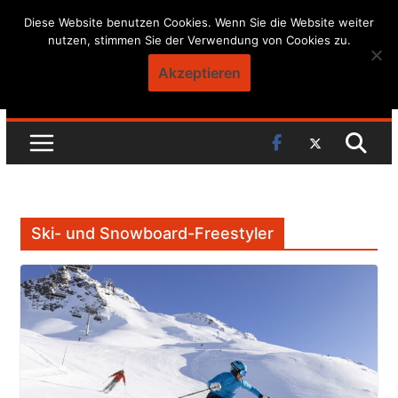
Skip
Diese Website benutzen Cookies. Wenn Sie die Website weiter
nutzen, stimmen Sie der Verwendung von Cookies zu.
to
content
Akzeptieren
Ski- und Snowboard-Freestyler