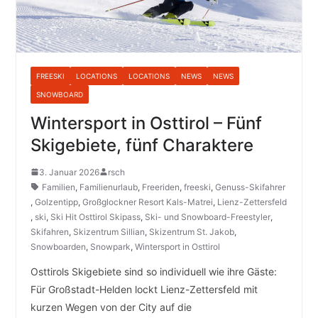
FREESKI
LOCATIONS
LOCATIONS
NEWS
NEWS
SNOWBOARD
Wintersport in Osttirol – Fünf
Skigebiete, fünf Charaktere
3. Januar 2026
rsch
Familien
,
Familienurlaub
,
Freeriden
,
freeski
,
Genuss-Skifahrer
,
Golzentipp
,
Großglockner Resort Kals-Matrei
,
Lienz-Zettersfeld
,
ski
,
Ski Hit Osttirol Skipass
,
Ski- und Snowboard-Freestyler
,
Skifahren
,
Skizentrum Sillian
,
Skizentrum St. Jakob
,
Snowboarden
,
Snowpark
,
Wintersport in Osttirol
Osttirols Skigebiete sind so individuell wie ihre Gäste:
Für Großstadt-Helden lockt Lienz-Zettersfeld mit
kurzen Wegen von der City auf die