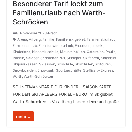
Besonderer Tarif lockt zum
Familienurlaub nach Warth-
Schröcken
8. November 2023
rsch
Arena
,
Arlberg
,
Familie
,
Familienskigebiet
,
Familienskiurlaub
,
Familienurlaub
,
Familienwinterurlaub
,
Freeriden
,
freeski
,
Kinderland
,
Kinderskischule
,
Mountainbiken
,
Österreich
,
Paulis
,
Rodeln
,
Salober
,
Schröcken
,
ski
,
Skidepot
,
Skifahren
,
Skigebiet
,
Skipasskassen
,
Skisaison
,
Skischule
,
Skischulen
,
Skitouren
,
Snowboarden
,
Snowpark
,
Sportgeschäfte
,
Steffisalp-Express
,
Warth
,
Warth-Schröcken
SCHNEEMANNTARIF FÜR KINDER – SAISONKARTE
FÜR DEN SKI ARLBERG FÜR ELF EURO Im Skigebiet
Warth-Schröcken in Vorarlberg finden kleine und große
mehr...