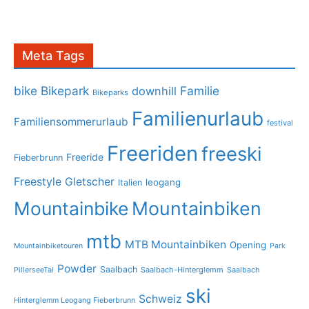
Meta Tags
bike
Bikepark
Familie
downhill
Bikeparks
Familienurlaub
Familiensommerurlaub
festival
Freeriden
freeski
Freeride
Fieberbrunn
Freestyle
Gletscher
leogang
Italien
Mountainbike
Mountainbiken
mtb
MTB Mountainbiken
Opening
Mountainbiketouren
Park
Powder
Saalbach
PillerseeTal
Saalbach-Hinterglemm
Saalbach
ski
Schweiz
Hinterglemm Leogang Fieberbrunn