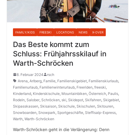
FAMILY/KIDS
FREESKI
LOCATIONS
NEWS
X-OVER
Das Beste kommt zum
Schluss: Frühjahrsskilauf in
Warth-Schröcken
8. Februar 2024
rsch
Arena
,
Arlberg
,
Familie
,
Familienskigebiet
,
Familienskiurlaub
,
Familienurlaub
,
Familienwinterurlaub
,
Freeriden
,
freeski
,
Kinderland
,
Kinderskischule
,
Mountainbiken
,
Österreich
,
Paulis
,
Rodeln
,
Salober
,
Schröcken
,
ski
,
Skidepot
,
Skifahren
,
Skigebiet
,
Skipasskassen
,
Skisaison
,
Skischule
,
Skischulen
,
Skitouren
,
Snowboarden
,
Snowpark
,
Sportgeschäfte
,
Steffisalp-Express
,
Warth
,
Warth-Schröcken
Warth-Schröcken geht in die Verlängerung: Denn