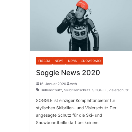
FREESKI
NEWS
NEWS
SNOWBOARD
Soggle News 2020
16. Januar 2020
rsch
Brillenschutz
,
Skibrillenschutz
,
SOGGLE
,
Visierschutz
SOGGLE ist einziger Komplettanbieter für
stylischen Skibrillen- und Visierschutz Der
angesagte Schutz für die Ski- und
Snowboardbrille darf bei keinem