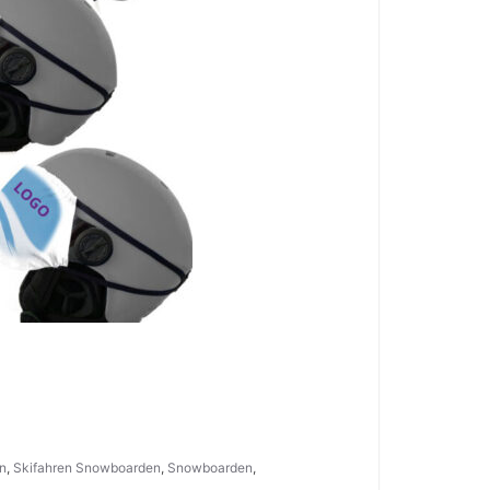
en
,
Skifahren Snowboarden
,
Snowboarden
,