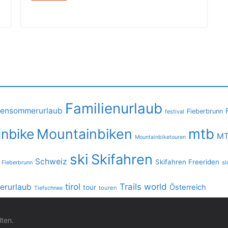
Familienurlaub
iensommerurlaub
Fieberbrunn
festival
mtb
nbike
Mountainbiken
MT
Mountainbiketouren
ski
Skifahren
Schweiz
Skifahren Freeriden
 Fieberbrunn
sl
tirol
Trails
world
rurlaub
Österreich
tour
Tiefschnee
touren
lten.