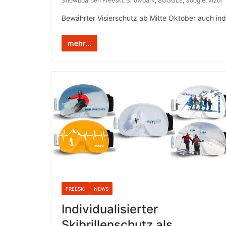
Snowboarden Freeski
,
Snowpark
,
SOGGLE
,
Soogle
,
vizor
Bewährter Visierschutz ab Mitte Oktober auch ind
mehr...
FREESKI
NEWS
Individualisierter
Skibrillenschutz als