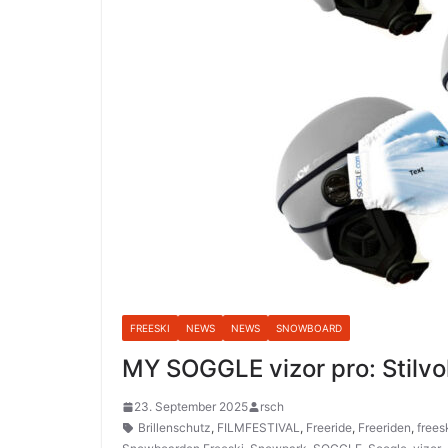
FREESKI
NEWS
NEWS
SNOWBOARD
MY SOGGLE vizor pro: Stilvo
23. September 2025
rsch
Brillenschutz
,
FILMFESTIVAL
,
Freeride
,
Freeriden
,
frees