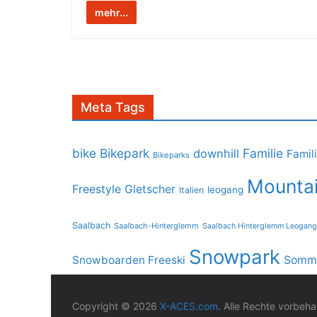
mehr...
Meta Tags
bike
Bikepark
Familie
downhill
Famil
Bikeparks
Mountai
Freestyle
Gletscher
leogang
Italien
Saalbach
Saalbach-Hinterglemm
Saalbach Hinterglemm Leogang
Snowpark
Snowboarden Freeski
Somme
Copyright © 2026
X-ACES.com
. Alle Rechte vorbeha