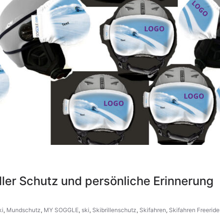
ller Schutz und persönliche Erinnerung
ki
,
Mundschutz
,
MY SOGGLE
,
ski
,
Skibrillenschutz
,
Skifahren
,
Skifahren Freerid