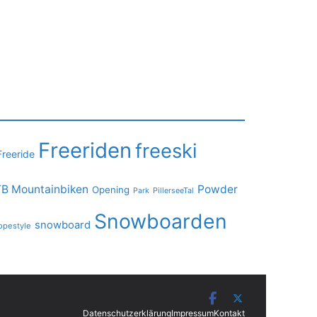
Freeriden
freeski
Freeride
B Mountainbiken
Powder
Opening
PillerseeTal
Park
Snowboarden
snowboard
opestyle
Datenschutzerklärung
Impressum
Kontakt