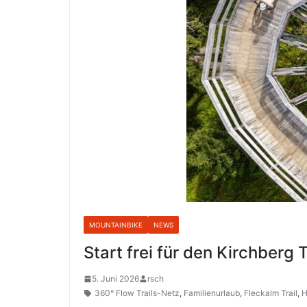
MOUNTAINBIKE
NEWS
Start frei für den Kirchberg T
5. Juni 2026
rsch
360° Flow Trails-Netz
,
Familienurlaub
,
Fleckalm Trail
,
H