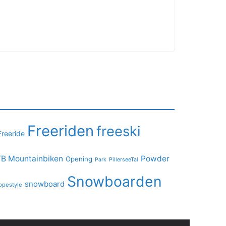
Freeriden
freeski
Freeride
B Mountainbiken
Powder
Opening
PillerseeTal
Park
Snowboarden
snowboard
opestyle