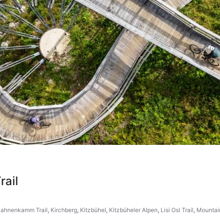
rail
ahnenkamm Trail
,
Kirchberg
,
Kitzbühel
,
Kitzbüheler Alpen
,
Lisi Osl Trail
,
Mountai