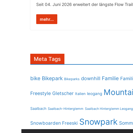
Seit 04. Juni 2026 erweitert der längste Flow Trai
mehr...
Meta Tags
bike
Bikepark
Familie
downhill
Famil
Bikeparks
Mountai
Freestyle
Gletscher
leogang
Italien
Saalbach
Saalbach-Hinterglemm
Saalbach Hinterglemm Leogang
Snowpark
Snowboarden Freeski
Somme