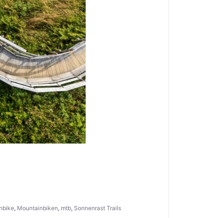
nbike
,
Mountainbiken
,
mtb
,
Sonnenrast Trails