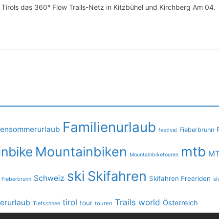
l Tirols das 360° Flow Trails-Netz in Kitzbühel und Kirchberg Am 04.
Familienurlaub
iensommerurlaub
Fieberbrunn
festival
mtb
nbike
Mountainbiken
MT
Mountainbiketouren
ski
Skifahren
Schweiz
Skifahren Freeriden
 Fieberbrunn
sl
tirol
Trails
world
rurlaub
Österreich
tour
Tiefschnee
touren