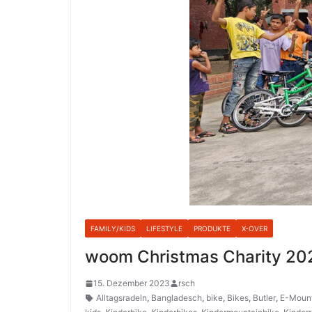
FAMILY/KIDS
LIFESTYLE
PRODUKTE
X-OVER
woom Christmas Charity 20
15. Dezember 2023
rsch
Alltagsradeln
,
Bangladesch
,
bike
,
Bikes
,
Butler
,
E-Mount