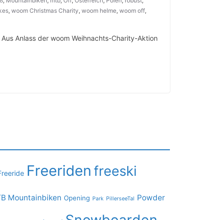
ß
,
Mountainbiken
,
mtb
,
Off
,
Österreich
,
Polen
,
robust
,
kes
,
woom Christmas Charity
,
woom helme
,
woom off
,
 Aus Anlass der woom Weihnachts-Charity-Aktion
Freeriden
freeski
Freeride
B Mountainbiken
Powder
Opening
PillerseeTal
Park