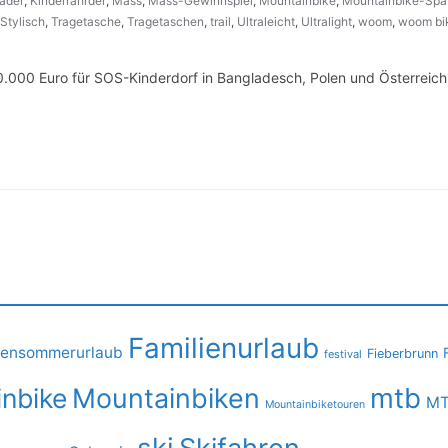
räder
,
Kinderrährder
,
Mass
,
Mass-Gewinnspiel
,
Mountainbike
,
Mountainbike-Spa
Stylisch
,
Tragetasche
,
Tragetaschen
,
trail
,
Ultraleicht
,
Ultralight
,
woom
,
woom bi
000 Euro für SOS-Kinderdorf in Bangladesch, Polen und Österreich
Familienurlaub
iensommerurlaub
Fieberbrunn
festival
mtb
nbike
Mountainbiken
MT
Mountainbiketouren