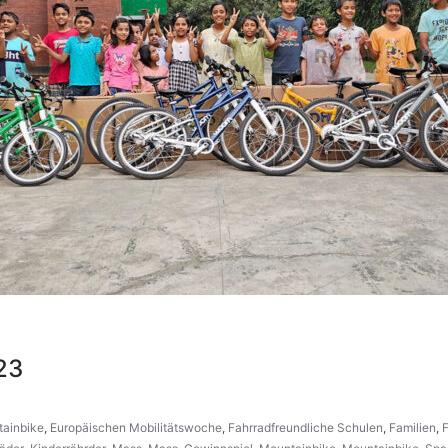
23
ainbike
,
Europäischen Mobilitätswoche
,
Fahrradfreundliche Schulen
,
Familien
,
F