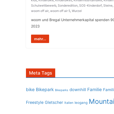
kids
,
Kinderbike
,
Kinderbikes
,
Kindermountainbike
,
Kinder
Schulwettbewerb
,
Sonderedition
,
SOS-Kinderdorf
,
Steine
,
woom off air
,
woom off air 5
,
Wurzel
woom und Bregal Unternehmerkapital spenden 90.
2023
mehr...
Meta Tags
bike
Bikepark
Familie
downhill
Famil
Bikeparks
Mountai
Freestyle
Gletscher
leogang
Italien