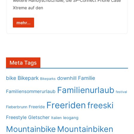
weitere Handyschutzhülle, die SP-Connect Phone Case
Xtreme auf den
mehr...
Meta Tags
bike
Bikepark
Familie
downhill
Bikeparks
Familienurlaub
Familiensommerurlaub
festival
Freeriden
freeski
Freeride
Fieberbrunn
Freestyle
Gletscher
leogang
Italien
Mountainbike
Mountainbiken