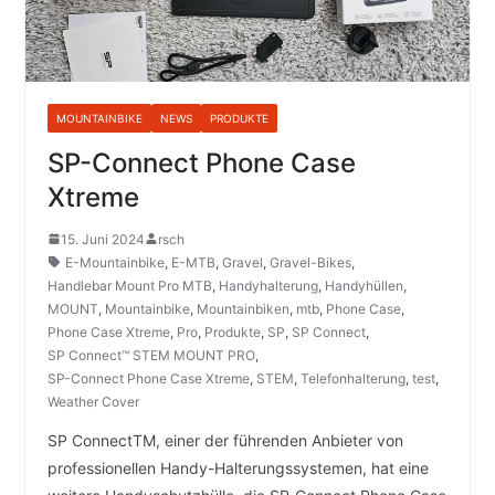
MOUNTAINBIKE
NEWS
PRODUKTE
SP-Connect Phone Case
Xtreme
15. Juni 2024
rsch
E-Mountainbike
,
E-MTB
,
Gravel
,
Gravel-Bikes
,
Handlebar Mount Pro MTB
,
Handyhalterung
,
Handyhüllen
,
MOUNT
,
Mountainbike
,
Mountainbiken
,
mtb
,
Phone Case
,
Phone Case Xtreme
,
Pro
,
Produkte
,
SP
,
SP Connect
,
SP Connect™ STEM MOUNT PRO
,
SP-Connect Phone Case Xtreme
,
STEM
,
Telefonhalterung
,
test
,
Weather Cover
SP ConnectTM, einer der führenden Anbieter von
professionellen Handy-Halterungssystemen, hat eine