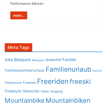
Performance-Marken
mehr...
Meta Tags
bike
Bikepark
Familie
downhill
Bikeparks
Familienurlaub
Familiensommerurlaub
festival
Freeriden
freeski
Freeride
Fieberbrunn
Freestyle
Gletscher
leogang
Italien
Mountainbike
Mountainbiken