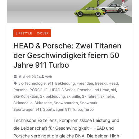
LIFESTYLE
X-OVER
HEAD & Porsche: Zwei Titanen
der Geschwindigkeit feiern 50
Jahre 911 Turbo
18. April 2024
rsch
5K-Technologie
,
911
,
Bekleidung
,
Freeriden
,
freeski
,
Head
,
Porsche
,
PORSCHE I HEAD 8 Series
,
Porsche und Head
,
ski
,
Ski-Kollektion
,
Skibekleidung
,
skibrille
,
Skifahren
,
skihelm
,
Skimodelle
,
Skitasche
,
Snowboarden
,
Snowpark
,
Sportwagen 911
,
Sportwagen 911 Turbo
,
Turbo
Technische Exzellenz, kompromisslose Leistung und
die Leidenschaft für Geschwindigkeit – HEAD und
Porsche verbindet die gleiche DNA. Die beiden High-