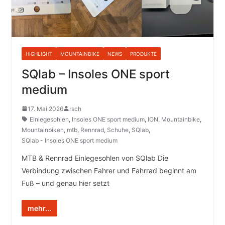
HIGHLIGHT
MOUNTAINBIKE
NEWS
PRODUKTE
SQlab – Insoles ONE sport
medium
17. Mai 2026
rsch
Einlegesohlen
,
Insoles ONE sport medium
,
ION
,
Mountainbike
,
Mountainbiken
,
mtb
,
Rennrad
,
Schuhe
,
SQlab
,
SQlab - Insoles ONE sport medium
MTB & Rennrad Einlegesohlen von SQlab Die
Verbindung zwischen Fahrer und Fahrrad beginnt am
Fuß – und genau hier setzt
mehr...