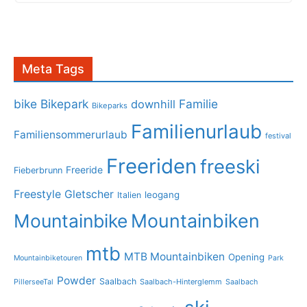
Meta Tags
bike
Bikepark
Familie
downhill
Bikeparks
Familienurlaub
Familiensommerurlaub
festival
Freeriden
freeski
Freeride
Fieberbrunn
Freestyle
Gletscher
leogang
Italien
Mountainbike
Mountainbiken
mtb
MTB Mountainbiken
Opening
Mountainbiketouren
Park
Powder
Saalbach
PillerseeTal
Saalbach-Hinterglemm
Saalbach