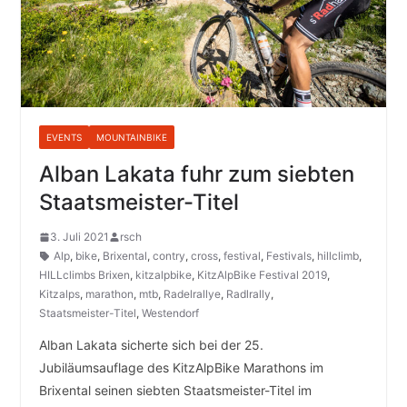
EVENTS
MOUNTAINBIKE
Alban Lakata fuhr zum siebten
Staatsmeister-Titel
3. Juli 2021
rsch
Alp
,
bike
,
Brixental
,
contry
,
cross
,
festival
,
Festivals
,
hillclimb
,
HILLclimbs Brixen
,
kitzalpbike
,
KitzAlpBike Festival 2019
,
Kitzalps
,
marathon
,
mtb
,
Radelrallye
,
Radlrally
,
Staatsmeister-Titel
,
Westendorf
Alban Lakata sicherte sich bei der 25.
Jubiläumsauflage des KitzAlpBike Marathons im
Brixental seinen siebten Staatsmeister-Titel im