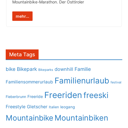
Mountainbike-Marathon. Der Osttiroler
mehr...
Meta Tags
bike
Bikepark
Familie
downhill
Bikeparks
Familienurlaub
Familiensommerurlaub
festival
Freeriden
freeski
Freeride
Fieberbrunn
Freestyle
Gletscher
leogang
Italien
Mountainbike
Mountainbiken