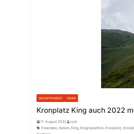
MOUNTAINBIKE
NEWS
Kronplatz King auch 2022 m
11. August 2022
rsch
Freeriden
,
Italien
,
King
,
Kingmarathon
,
Kronplatz
,
Kronpl