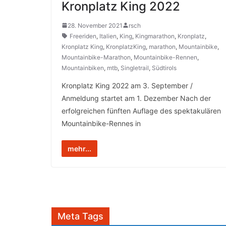
Kronplatz King 2022
28. November 2021
rsch
Freeriden
,
Italien
,
King
,
Kingmarathon
,
Kronplatz
,
Kronplatz King
,
KronplatzKing
,
marathon
,
Mountainbike
,
Mountainbike-Marathon
,
Mountainbike-Rennen
,
Mountainbiken
,
mtb
,
Singletrail
,
Südtirols
Kronplatz King 2022 am 3. September /
Anmeldung startet am 1. Dezember Nach der
erfolgreichen fünften Auflage des spektakulären
Mountainbike-Rennes in
mehr...
Meta Tags