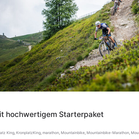
it hochwertigem Starterpaket
atz King
,
KronplatzKing
,
marathon
,
Mountainbike
,
Mountainbike-Marathon
,
Mou