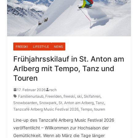
FREESKI
LIFESTYLE
NEWS
Frühjahrsskilauf in St. Anton am
Arlberg mit Tempo, Tanz und
Touren
17. Februar 2026
rsch
Familienurlaub
,
Freeriden
,
freeski
,
ski
,
Skifahren
,
Snowboarden
,
Snowpark
,
St. Anton am Arlberg
,
Tanz
,
Tanzcafé Arlberg Music Festival 2026
,
Tempo
,
touren
Line-up des Tanzcafé Arlberg Music Festival 2026
veröffentlicht – Willkommen zur Hochsaison der
Gemütlichkeit. Wenn ab März die Tage länger