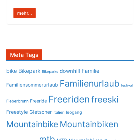
mehr...
Meta Tags
bike
Bikepark
Familie
downhill
Bikeparks
Familienurlaub
Familiensommerurlaub
festival
Freeriden
freeski
Freeride
Fieberbrunn
Freestyle
Gletscher
leogang
Italien
Mountainbike
Mountainbiken
mtb