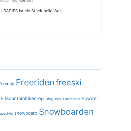
kpool
,
Tee
,
Wellness
URADIES ist ein Stück heile Welt
Freeriden
freeski
Freeride
B Mountainbiken
Powder
Opening
PillerseeTal
Park
Snowboarden
snowboard
opestyle