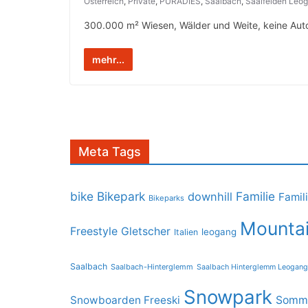
Österreich
,
Private
,
PURADIES
,
Saalbach
,
Saalfelden Leo
300.000 m² Wiesen, Wälder und Weite, keine Auto
mehr...
Meta Tags
bike
Bikepark
Familie
downhill
Famil
Bikeparks
Mountai
Freestyle
Gletscher
leogang
Italien
Saalbach
Saalbach-Hinterglemm
Saalbach Hinterglemm Leogang
Snowpark
Snowboarden Freeski
Somme