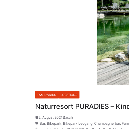
FAMILY/KIDS
LOCATIONS
Naturresort PURADIES – Kin
2. August 2021
rsch
Bar
,
Bikepark
,
Bikepark Leogang
,
Champagnerbar
,
Fami