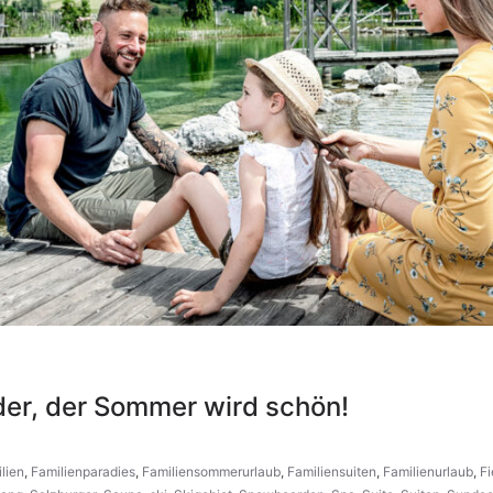
der, der Sommer wird schön!
lien
,
Familienparadies
,
Familiensommerurlaub
,
Familiensuiten
,
Familienurlaub
,
F