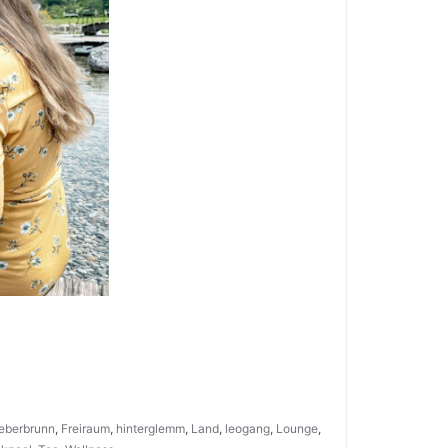
ieberbrunn
,
Freiraum
,
hinterglemm
,
Land
,
leogang
,
Lounge
,