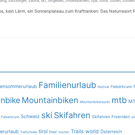
gang
,
Salzburger
,
Sauna
,
ski
,
Skigebiet
,
Snowboarden
,
Spa
,
Suite
,
Suiten
,
Sundec
s, kein Lärm, ein Sonnenplateau zum Krafttanken: Das Naturresort P
Familienurlaub
iensommerurlaub
Fieberbrunn
festival
mtb
nbike
Mountainbiken
MT
Mountainbiketouren
ski
Skifahren
Schweiz
Skifahren Freeriden
 Fieberbrunn
sl
tirol
Trails
world
rurlaub
Österreich
tour
Tiefschnee
touren