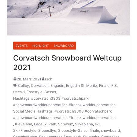
EVENTS
HIGHLIGHT
SNOWBOARD
Corvatsch Snowboard Weltcup
2021
28. März 2021
rsch
Collby
,
Corvatsch
,
Engadin
,
Engadin St. Moritz
,
Finale
,
FIS
,
freeski
,
Freestyle
,
Gasser
,
Hashtags: #corvatsch3303 #corvatschpark
#snowboardworldcupcorvatsch #freeskiworldcupcorvatsch
Social Media Hashtags: #corvatsch3303 #corvatschpark
#snowboardworldcupcorvatsch #freeskiworldcupcorvatsch
,
Kleveland
,
Ledeux
,
Park
,
Schweiz
,
Silvaplana
,
ski
,
Ski-Freestyle
,
Slopestlye
,
Slopestyle-Saisonfinale
,
snowboard
,
Snowboarden
,
Snowboarder
,
Snowpark
,
St. Moritz
,
Stevenson
,