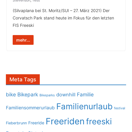
Stevenson
,
Tess
(Silvaplana bei St. Moritz/SUI – 27. März 2021) Der
Corvatsch Park stand heute im Fokus für den letzten
FIS Freeski
mehr...
Meta Tags
bike
Bikepark
Familie
downhill
Bikeparks
Familienurlaub
Familiensommerurlaub
festival
Freeriden
freeski
Freeride
Fieberbrunn