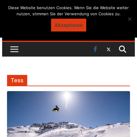
Skip
Diese Website benutzen Cookies. Wenn Sie die Website weiter
nutzen, stimmen Sie der Verwendung von Cookies zu.
to
content
Akzeptieren
Tess