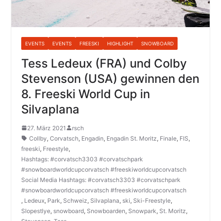
EVENTS
EVENTS
FREESKI
HIGHLIGHT
SNOWBOARD
Tess Ledeux (FRA) und Colby
Stevenson (USA) gewinnen den
8. Freeski World Cup in
Silvaplana
27. März 2021
rsch
Collby
,
Corvatsch
,
Engadin
,
Engadin St. Moritz
,
Finale
,
FIS
,
freeski
,
Freestyle
,
Hashtags: #corvatsch3303 #corvatschpark
#snowboardworldcupcorvatsch #freeskiworldcupcorvatsch
Social Media Hashtags: #corvatsch3303 #corvatschpark
#snowboardworldcupcorvatsch #freeskiworldcupcorvatsch
,
Ledeux
,
Park
,
Schweiz
,
Silvaplana
,
ski
,
Ski-Freestyle
,
Slopestlye
,
snowboard
,
Snowboarden
,
Snowpark
,
St. Moritz
,