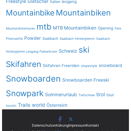
Freestyle
Gletscher
leogang
Italien
Mountainbike
Mountainbiken
mtb
MTB Mountainbiken
Opening
Mountainbiketouren
Park
Powder
Saalbach
PillerseeTal
Saalbach-Hinterglemm
Saalbach
ski
Schweiz
Hinterglemm Leogang Fieberbrunn
Skifahren
snowboard
Skifahren Freeriden
slopestyle
Snowboarden
Snowboarden Freeski
Snowpark
tirol
Sommerurlaub
tour
Tiefschnee
Trails
world
Österreich
touren
Datenschutzerklärung
Impressum
Kontakt