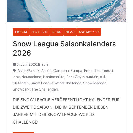
FREESKI
HIGHLIGHT
NEWS
NEWS
SNOWBOARD
Snow League Saisonkalenders
2026
3. Juni 2026
rsch
Asien/Pazifik
,
Aspen
,
Cardrona
,
Europa
,
Freeriden
,
freeski
,
laax
,
Neuseeland
,
Nordamerika
,
Park City Mountain
,
ski
,
Skifahren
,
Snow League World Challenge
,
Snowboarden
,
Snowpark
,
The Challengers
DIE SNOW LEAGUE VERÖFFENTLICHT KALENDER FÜR
DIE ZWEITE SAISON, DIE IM SEPTEMBER DIESEN
JAHRES MIT DER SNOW LEAGUE WORLD
CHALLENGE: