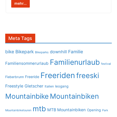
mehr...
Meta Tags
bike
Bikepark
Familie
downhill
Bikeparks
Familienurlaub
Familiensommerurlaub
festival
Freeriden
freeski
Freeride
Fieberbrunn
Freestyle
Gletscher
leogang
Italien
Mountainbike
Mountainbiken
mtb
MTB Mountainbiken
Opening
Mountainbiketouren
Park