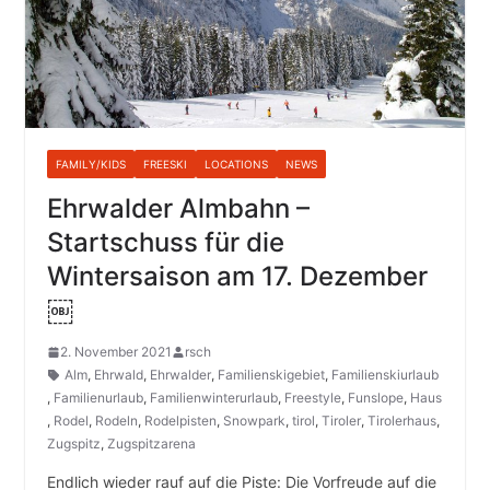
FAMILY/KIDS
FREESKI
LOCATIONS
NEWS
Ehrwalder Almbahn –
Startschuss für die
Wintersaison am 17. Dezember
￼
2. November 2021
rsch
Alm
,
Ehrwald
,
Ehrwalder
,
Familienskigebiet
,
Familienskiurlaub
,
Familienurlaub
,
Familienwinterurlaub
,
Freestyle
,
Funslope
,
Haus
,
Rodel
,
Rodeln
,
Rodelpisten
,
Snowpark
,
tirol
,
Tiroler
,
Tirolerhaus
,
Zugspitz
,
Zugspitzarena
Endlich wieder rauf auf die Piste: Die Vorfreude auf die