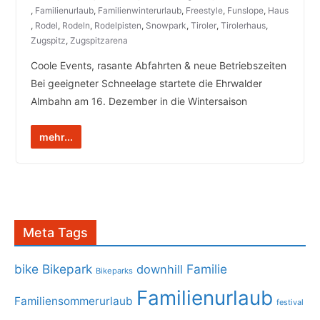
,
Familienurlaub
,
Familienwinterurlaub
,
Freestyle
,
Funslope
,
Haus
,
Rodel
,
Rodeln
,
Rodelpisten
,
Snowpark
,
Tiroler
,
Tirolerhaus
,
Zugspitz
,
Zugspitzarena
Coole Events, rasante Abfahrten & neue Betriebszeiten
Bei geeigneter Schneelage startete die Ehrwalder
Almbahn am 16. Dezember in die Wintersaison
mehr...
Meta Tags
bike
Bikepark
Familie
downhill
Bikeparks
Familienurlaub
Familiensommerurlaub
festival