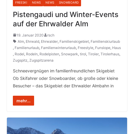
FREESKI
NEWS
NEWS
SNOWBOARD
Pistengaudi und Winter-Events
auf der Ehrwalder Alm
19. Januar 2020
rsch
Alm
,
Ehrwald
,
Ehrwalder
,
Familienskigebiet
,
Familienskiurlaub
,
Familienurlaub
,
Familienwinterurlaub
,
Freestyle
,
Funslope
,
Haus
,
Rodel
,
Rodeln
,
Rodelpisten
,
Snowpark
,
tirol
,
Tiroler
,
Tirolerhaus
,
Zugspitz
,
Zugspitzarena
Schneevergnügen im familienfreundlichen Skigebiet
Ob Skifahrer oder Snowboarder, ob große oder kleine
Besucher – das Skigebiet der Ehrwalder Almbahn in
mehr...