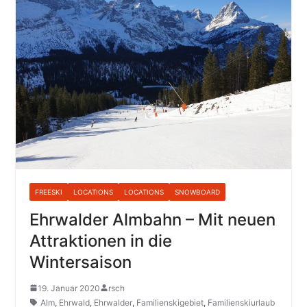
FREESKI
LOCATIONS
LOCATIONS
SNOWBOARD
Ehrwalder Almbahn – Mit neuen
Attraktionen in die
Wintersaison
19. Januar 2020
rsch
Alm
,
Ehrwald
,
Ehrwalder
,
Familienskigebiet
,
Familienskiurlaub