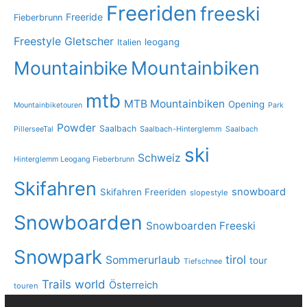
Freeriden
freeski
Freeride
Fieberbrunn
Freestyle
Gletscher
leogang
Italien
Mountainbike
Mountainbiken
mtb
MTB Mountainbiken
Opening
Mountainbiketouren
Park
Powder
Saalbach
PillerseeTal
Saalbach-Hinterglemm
Saalbach
ski
Schweiz
Hinterglemm Leogang Fieberbrunn
Skifahren
snowboard
Skifahren Freeriden
slopestyle
Snowboarden
Snowboarden Freeski
Snowpark
tirol
Sommerurlaub
tour
Tiefschnee
Trails
world
Österreich
touren