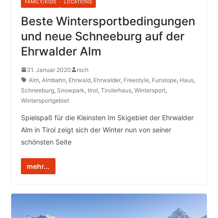
FAMILY/KIDS
LOCATIONS
Beste Wintersportbedingungen
und neue Schneeburg auf der
Ehrwalder Alm
31. Januar 2020
rsch
Alm
,
Almbahn
,
Ehrwald
,
Ehrwalder
,
Freestyle
,
Funslope
,
Haus
,
Schneeburg
,
Snowpark
,
tirol
,
Tirolerhaus
,
Wintersport
,
Wintersportgebiet
Spielspaß für die Kleinsten Im Skigebiet der Ehrwalder
Alm in Tirol zeigt sich der Winter nun von seiner
schönsten Seite
mehr...