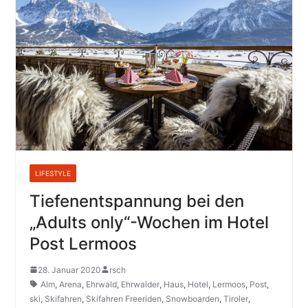
LIFESTYLE
Tiefenentspannung bei den
„Adults only“-Wochen im Hotel
Post Lermoos
28. Januar 2020
rsch
Alm
,
Arena
,
Ehrwald
,
Ehrwalder
,
Haus
,
Hotel
,
Lermoos
,
Post
,
ski
,
Skifahren
,
Skifahren Freeriden
,
Snowboarden
,
Tiroler
,