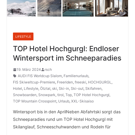
LIFESTYLE
TOP Hotel Hochgurgl: Endloser
Wintersport im Schneeparadies
19. März 2024
rsch
AUDI FIS Worldcup Slalom
,
Familienurlaub
,
FIS Skiweltcup-Premiere
,
Freeriden
,
freeski
,
HOCHGURGL
,
Hotel
,
Lifestyle
,
Ötztal
,
ski
,
Ski-in
,
Ski-out
,
Skifahren
,
Snowboarden
,
Snowpark
,
tirol
,
Top
,
TOP Hotel Hochgurgl
,
TOP Mountain Crosspoint
,
Urlaub
,
XXL-Skisaiso
Wintersport bis in den AprilNeben Abfahrtski sorgt das
Schneeparadies rund um TOP Hotel Hochgurgl mit
Skilanglauf, Schneeschuhwandern und Rodeln für