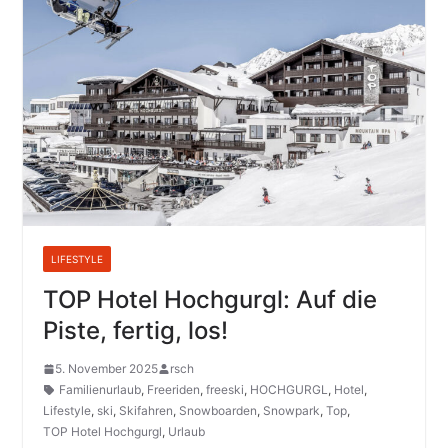
LIFESTYLE
TOP Hotel Hochgurgl: Auf die
Piste, fertig, los!
5. November 2025
rsch
Familienurlaub
,
Freeriden
,
freeski
,
HOCHGURGL
,
Hotel
,
Lifestyle
,
ski
,
Skifahren
,
Snowboarden
,
Snowpark
,
Top
,
TOP Hotel Hochgurgl
,
Urlaub