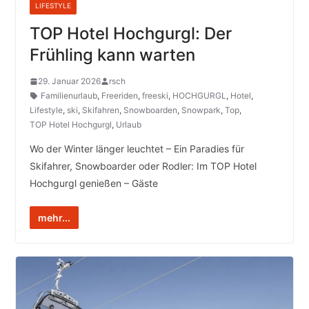
LIFESTYLE
TOP Hotel Hochgurgl: Der
Frühling kann warten
29. Januar 2026
rsch
Familienurlaub
,
Freeriden
,
freeski
,
HOCHGURGL
,
Hotel
,
Lifestyle
,
ski
,
Skifahren
,
Snowboarden
,
Snowpark
,
Top
,
TOP Hotel Hochgurgl
,
Urlaub
Wo der Winter länger leuchtet – Ein Paradies für
Skifahrer, Snowboarder oder Rodler: Im TOP Hotel
Hochgurgl genießen – Gäste
mehr...