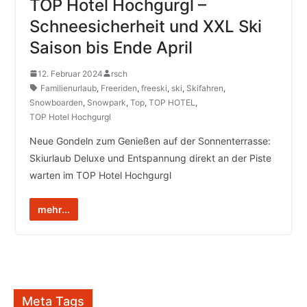
TOP Hotel Hochgurgl –
Schneesicherheit und XXL Ski
Saison bis Ende April
12. Februar 2024
rsch
Familienurlaub
,
Freeriden
,
freeski
,
ski
,
Skifahren
,
Snowboarden
,
Snowpark
,
Top
,
TOP HOTEL
,
TOP Hotel Hochgurgl
Neue Gondeln zum Genießen auf der Sonnenterrasse:
Skiurlaub Deluxe und Entspannung direkt an der Piste
warten im TOP Hotel Hochgurgl
mehr...
Meta Tags