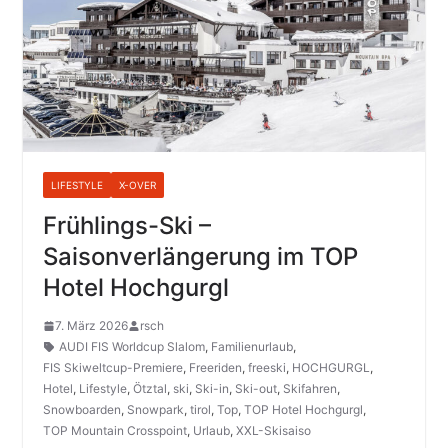
LIFESTYLE
X-OVER
Frühlings-Ski –
Saisonverlängerung im TOP
Hotel Hochgurgl
7. März 2026
rsch
AUDI FIS Worldcup Slalom
,
Familienurlaub
,
FIS Skiweltcup-Premiere
,
Freeriden
,
freeski
,
HOCHGURGL
,
Hotel
,
Lifestyle
,
Ötztal
,
ski
,
Ski-in
,
Ski-out
,
Skifahren
,
Snowboarden
,
Snowpark
,
tirol
,
Top
,
TOP Hotel Hochgurgl
,
TOP Mountain Crosspoint
,
Urlaub
,
XXL-Skisaiso