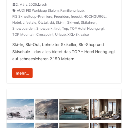
2. März 2025
rsch
AUDI FIS Worldcup Slalom
,
Familienurlaub
,
FIS Skiweltcup-Premiere
,
Freeriden
,
freeski
,
HOCHGURGL
,
Hotel
,
Lifestyle
,
Ötztal
,
ski
,
Ski-in
,
Ski-out
,
Skifahren
,
Snowboarden
,
Snowpark
,
tirol
,
Top
,
TOP Hotel Hochgurgl
,
TOP Mountain Crosspoint
,
Urlaub
,
XXL-Skisaiso
Ski-In, Ski-Out, beheizter Skikeller, Ski-Shop und
Skischule – das alles bietet das TOP – Hotel Hochgurgl
auf schneesicheren 2.150 Metern
mehr...