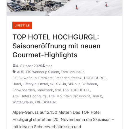
LIFESTYLE
TOP HOTEL HOCHGURGL:
Saisoneröffnung mit neuen
Gourmet-Highlights
4. Oktober 2025
rsch
AUDI FIS Worldcup Slalom
,
Familienurlaub
,
FIS Skiweltcup-Premiere
,
Freeriden
,
freeski
,
HOCHGURGL
,
Hotel
,
Lifestyle
,
Ötztal
,
ski
,
Ski-in
,
Ski-out
,
Skifahren
,
Snowboarden
,
Snowpark
,
tirol
,
Top
,
TOP HOTEL
,
TOP Hotel Hochgurgl
,
TOP Mountain Crosspoint
,
Urlaub
,
Winterurlaub
,
XXL-Skisaiso
Alpen-Genuss auf 2.150 Metern Das TOP Hotel
Hochgurgl startet am 20. November in die Skisaison –
mit idealen Schneeverhältnissen und