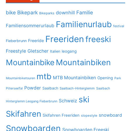
bike
Bikepark
Familie
downhill
Bikeparks
Familienurlaub
Familiensommerurlaub
festival
Freeriden
freeski
Freeride
Fieberbrunn
Freestyle
Gletscher
leogang
Italien
Mountainbike
Mountainbiken
mtb
MTB Mountainbiken
Opening
Mountainbiketouren
Park
Powder
Saalbach
PillerseeTal
Saalbach-Hinterglemm
Saalbach
ski
Schweiz
Hinterglemm Leogang Fieberbrunn
Skifahren
snowboard
Skifahren Freeriden
slopestyle
Snowboarden
Snowboarden Freeski