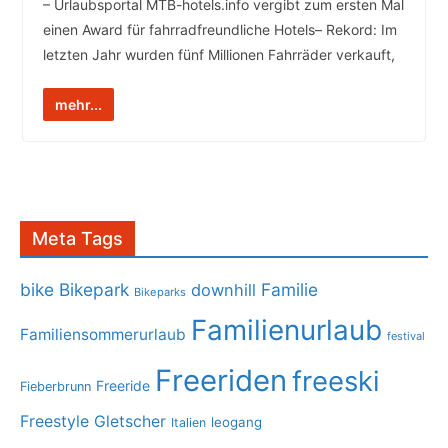
– Urlaubsportal MTB-hotels.info vergibt zum ersten Mal
einen Award für fahrradfreundliche Hotels– Rekord: Im
letzten Jahr wurden fünf Millionen Fahrräder verkauft,
mehr...
Meta Tags
bike
Bikepark
Familie
downhill
Bikeparks
Familienurlaub
Familiensommerurlaub
festival
Freeriden
freeski
Freeride
Fieberbrunn
Freestyle
Gletscher
leogang
Italien