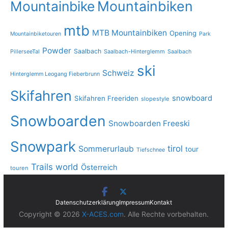
Mountainbike
Mountainbiken
mtb
MTB Mountainbiken
Opening
Mountainbiketouren
Park
Powder
Saalbach
PillerseeTal
Saalbach-Hinterglemm
Saalbach
ski
Schweiz
Hinterglemm Leogang Fieberbrunn
Skifahren
snowboard
Skifahren Freeriden
slopestyle
Snowboarden
Snowboarden Freeski
Snowpark
tirol
Sommerurlaub
tour
Tiefschnee
Trails
world
Österreich
touren
Datenschutzerklärung
Impressum
Kontakt
Copyright © 2026
X-ACES.com
. Alle Rechte vorbehalten.