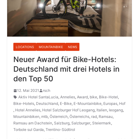
LOCATIONS
MOUNTAINBIKE
NEWS
Neuer Award für Bike-Hotels:
Deutschland mit drei Hotels in
den Top 50
12. Mai 2021
rsch
Aktiv Hotel SantaLucia
,
Annelies
,
Award
,
bike
,
Bike-Hotel
,
Bike-Hotels
,
Deutschland
,
E-Bike
,
E-Mountainbike
,
Europas
,
Hof
,
Hotel Annelies
,
Hotel Salzburger Hof Leogang
,
Italien
,
leogang
,
Mountainbiken
,
mtb
,
Österreich
,
Österreichs
,
rad
,
Ramsau
,
Ramsau am Dachstein
,
Salzburg
,
Salzburger
,
Steiermark
,
Torbole sul Garda
,
Trentino-Südtirol