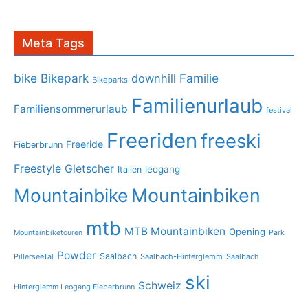
Meta Tags
bike
Bikepark
Familie
downhill
Bikeparks
Familienurlaub
Familiensommerurlaub
festival
Freeriden
freeski
Freeride
Fieberbrunn
Freestyle
Gletscher
leogang
Italien
Mountainbike
Mountainbiken
mtb
MTB Mountainbiken
Opening
Mountainbiketouren
Park
Powder
Saalbach
PillerseeTal
Saalbach-Hinterglemm
Saalbach
ski
Schweiz
Hinterglemm Leogang Fieberbrunn