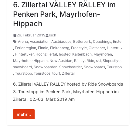
6. Zillertal VÄLLEY RÄLLEY im
Penken Park, Mayrhofen-
Hippach
26. Februar 2019
rsch
Arena
,
Association
,
Austriacups
,
Betterpark
,
Coachings
,
Erste
,
Ferienregion
,
Finale
,
Finkenberg
,
Freestyle
,
Gletscher
,
Hintertux
,
Hintertuxer
,
Hochzillertal
,
hosted
,
Kaltenbach
,
Mayrhofen
,
Mayrhofen-Hippach
,
New Austrian
,
Rälley
,
Ride
,
ski
,
Slopestlye
,
snowboard
,
Snowboarden
,
Snowboarder
,
Snowboards
,
Tourstop
,
Tourstopp
,
Tourstops
,
tourt
,
Zillertal
6. Zillertal VÄLLEY RÄLLEY hosted by Ride Snowboards
3. Tourstopp im Penken Park, Mayrhofen-Hippach im
Zillertal: 02.-03. März 2019 Am
mehr...