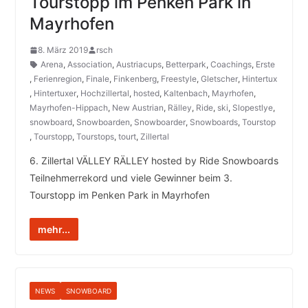
Tourstopp im Penken Park in
Mayrhofen
8. März 2019
rsch
Arena
,
Association
,
Austriacups
,
Betterpark
,
Coachings
,
Erste
,
Ferienregion
,
Finale
,
Finkenberg
,
Freestyle
,
Gletscher
,
Hintertux
,
Hintertuxer
,
Hochzillertal
,
hosted
,
Kaltenbach
,
Mayrhofen
,
Mayrhofen-Hippach
,
New Austrian
,
Rälley
,
Ride
,
ski
,
Slopestlye
,
snowboard
,
Snowboarden
,
Snowboarder
,
Snowboards
,
Tourstop
,
Tourstopp
,
Tourstops
,
tourt
,
Zillertal
6. Zillertal VÄLLEY RÄLLEY hosted by Ride Snowboards
Teilnehmerrekord und viele Gewinner beim 3.
Tourstopp im Penken Park in Mayrhofen
mehr...
NEWS
SNOWBOARD