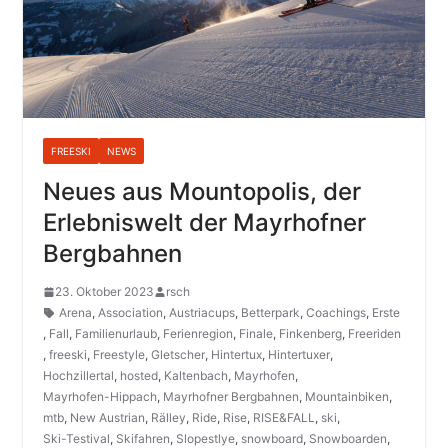
FREESKI
NEWS
Neues aus Mountopolis, der
Erlebniswelt der Mayrhofner
Bergbahnen
23. Oktober 2023
rsch
Arena
,
Association
,
Austriacups
,
Betterpark
,
Coachings
,
Erste
,
Fall
,
Familienurlaub
,
Ferienregion
,
Finale
,
Finkenberg
,
Freeriden
,
freeski
,
Freestyle
,
Gletscher
,
Hintertux
,
Hintertuxer
,
Hochzillertal
,
hosted
,
Kaltenbach
,
Mayrhofen
,
Mayrhofen-Hippach
,
Mayrhofner Bergbahnen
,
Mountainbiken
,
mtb
,
New Austrian
,
Rälley
,
Ride
,
Rise
,
RISE&FALL
,
ski
,
Ski-Testival
,
Skifahren
,
Slopestlye
,
snowboard
,
Snowboarden
,