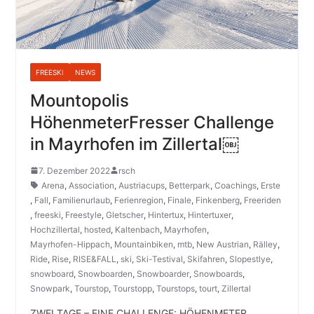
FREESKI
NEWS
Mountopolis
HöhenmeterFresser Challenge
in Mayrhofen im Zillertal￼
7. Dezember 2022
rsch
Arena
,
Association
,
Austriacups
,
Betterpark
,
Coachings
,
Erste
,
Fall
,
Familienurlaub
,
Ferienregion
,
Finale
,
Finkenberg
,
Freeriden
,
freeski
,
Freestyle
,
Gletscher
,
Hintertux
,
Hintertuxer
,
Hochzillertal
,
hosted
,
Kaltenbach
,
Mayrhofen
,
Mayrhofen-Hippach
,
Mountainbiken
,
mtb
,
New Austrian
,
Rälley
,
Ride
,
Rise
,
RISE&FALL
,
ski
,
Ski-Testival
,
Skifahren
,
Slopestlye
,
snowboard
,
Snowboarden
,
Snowboarder
,
Snowboards
,
Snowpark
,
Tourstop
,
Tourstopp
,
Tourstops
,
tourt
,
Zillertal
ZWEI TAGE – EINE CHALLENGE: HÖHENMETER