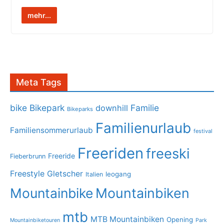
mehr...
Meta Tags
bike
Bikepark
Familie
downhill
Bikeparks
Familienurlaub
Familiensommerurlaub
festival
Freeriden
freeski
Freeride
Fieberbrunn
Freestyle
Gletscher
leogang
Italien
Mountainbike
Mountainbiken
mtb
MTB Mountainbiken
Opening
Mountainbiketouren
Park