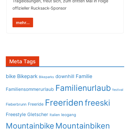
Tragelösungen, freut sich, zum dritten Mal in Folge
offizieller Rucksack-Sponsor
mehr...
Meta Tags
bike
Bikepark
Familie
downhill
Bikeparks
Familienurlaub
Familiensommerurlaub
festival
Freeriden
freeski
Freeride
Fieberbrunn
Freestyle
Gletscher
leogang
Italien
Mountainbike
Mountainbiken