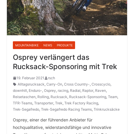
MOUNTAINBIKE
NEWS
PRODUKTE
Osprey verlängert das
Rucksack-Sponsoring mit Trek
19. Februar 2021
rsch
Alltagsrucksack
,
Carry-On
,
Cross Country-
,
Crosscyclo
,
downhill
,
Enduro-
,
Osprey
,
racing
,
Radial
,
Raptor
,
Raven
,
Reisetaschen
,
Rolling
,
Rucksack
,
Rucksack-Sponsoring
,
Team
,
TFR-Teams
,
Transporter
,
Trek
,
Trek Factory Racing
,
Trek-Segafredo
,
Trek-Segafredo Racing Teams
,
Trinkrucksäcke
Osprey, einer der führenden Anbieter für
hochqualitative, widerstandsfähige und innovative