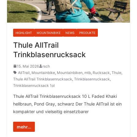
HIGHLIGHT
MOUNTAINBIKE
NEWS
PRODUKTE
Thule AllTrail
Trinkblasenrucksack
15. Mai 2026
rsch
AllTrail
,
Mountainbike
,
Mountainbiken
,
mtb
,
Rucksack
,
Thule
,
Thule AllTrail Trinkblasenrucksack
,
Trinkblasenrucksack
,
Trinkblasenrucksack 1ol
Thule AllTrail Trinkblasenrucksack 10 L Faded Khaki
hellbraun, Pond Gray, schwarz Der Thule AllTrail ist ein
kompakter und vielseitig einsetzbarer
mehr...