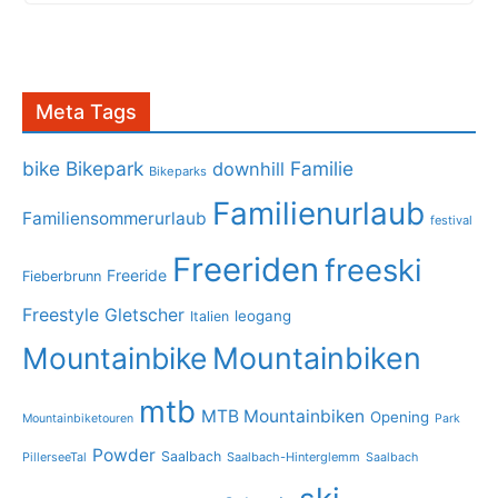
Meta Tags
bike
Bikepark
Familie
downhill
Bikeparks
Familienurlaub
Familiensommerurlaub
festival
Freeriden
freeski
Freeride
Fieberbrunn
Freestyle
Gletscher
leogang
Italien
Mountainbike
Mountainbiken
mtb
MTB Mountainbiken
Opening
Mountainbiketouren
Park
Powder
Saalbach
PillerseeTal
Saalbach-Hinterglemm
Saalbach