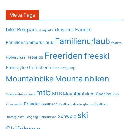
Meta Tags
bike
Bikepark
Familie
downhill
Bikeparks
Familienurlaub
Familiensommerurlaub
festival
Freeriden
freeski
Freeride
Fieberbrunn
Freestyle
Gletscher
leogang
Italien
Mountainbike
Mountainbiken
mtb
MTB Mountainbiken
Opening
Mountainbiketouren
Park
Powder
Saalbach
PillerseeTal
Saalbach-Hinterglemm
Saalbach
ski
Schweiz
Hinterglemm Leogang Fieberbrunn