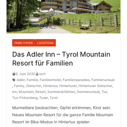
FAMILY/KIDS
LOCATIONS
Das Adler Inn – Tyrol Mountain
Resort für Familien
6. Juni 2020
rsch
Adler
,
Familie
,
Familienhotel
,
Familienparadies
,
Familienurlaub
,
Family
,
Gletscher
,
Hintertux
,
Hintertuxer
,
Hintertuxer Gletscher
,
Inn
,
Mountain
,
Resort
,
Sommerskifahren
,
Sommerurlaub
,
Tux
,
Tux-Finkenberg
,
Tuxer
,
Tyrol
Murmeltiere beobachten, Gipfel erklimmen, Kind sein:
Neues Mountain Resort für die ganze Familie Mountain
Resort im Bike-Modus In Hintertux spielen