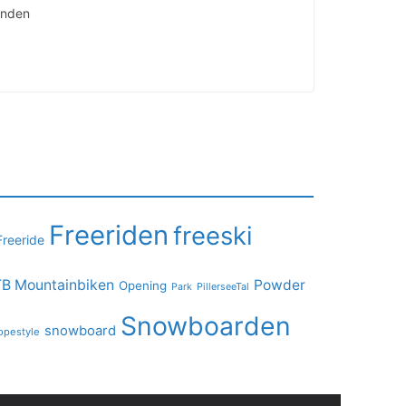
kunden
Freeriden
freeski
Freeride
B Mountainbiken
Powder
Opening
PillerseeTal
Park
Snowboarden
snowboard
opestyle