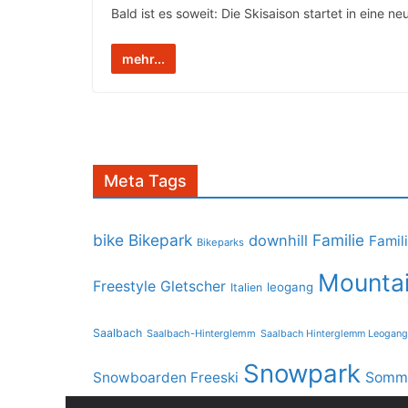
Bald ist es soweit: Die Skisaison startet in eine
mehr...
Meta Tags
bike
Bikepark
Familie
downhill
Famil
Bikeparks
Mountai
Freestyle
Gletscher
leogang
Italien
Saalbach
Saalbach-Hinterglemm
Saalbach Hinterglemm Leogang
Snowpark
Snowboarden Freeski
Somme