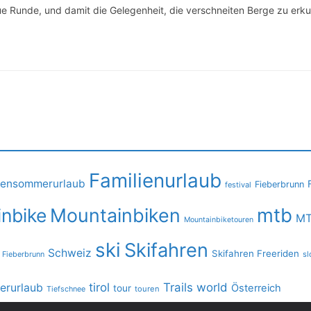
 neue Runde, und damit die Gelegenheit, die verschneiten Berge zu er
Familienurlaub
iensommerurlaub
Fieberbrunn
festival
mtb
nbike
Mountainbiken
MT
Mountainbiketouren
ski
Skifahren
Schweiz
Skifahren Freeriden
 Fieberbrunn
sl
tirol
Trails
world
rurlaub
Österreich
tour
Tiefschnee
touren