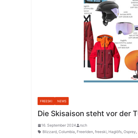
FREESKI
NEWS
Die Skisaison steht vor der 
16. September 2024
rsch
Blizzard
,
Columbia
,
Freeriden
,
freeski
,
Haglöfs
,
Osprey
,