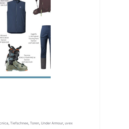
cnica
,
Tiefschnee
,
Toren
,
Under Armour
,
uvex