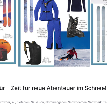
Tür – Zeit für neue Abenteuer im Schnee!
Powder
,
ski
,
Skifahren
,
Skisaison
,
Skitourengehen
,
Snowboarden
,
Snowpark
,
Te