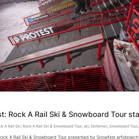
 Rock A Rail Ski & Snowboard Tour sta
k A Rail Ski
,
Rock A Rail Ski & Snowboard Tour
,
ski
,
Skifahren
,
Snowboard Tour
Rock A Rail Ski & Snowboard Tour presented by Snowfest erfolgreich