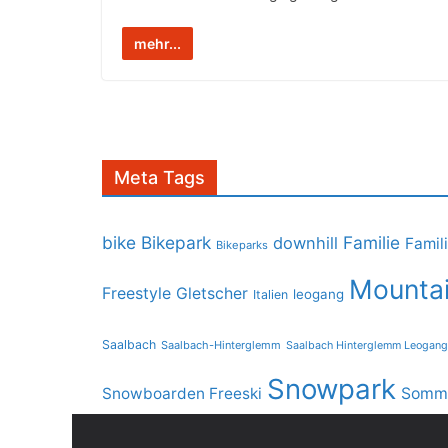
mehr...
Meta Tags
bike
Bikepark
Familie
downhill
Famil
Bikeparks
Mountai
Freestyle
Gletscher
leogang
Italien
Saalbach
Saalbach-Hinterglemm
Saalbach Hinterglemm Leogang
Snowpark
Snowboarden Freeski
Somme