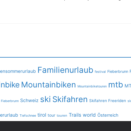
Familienurlaub
iensommerurlaub
Fieberbrunn
festival
mtb
nbike
Mountainbiken
MT
Mountainbiketouren
ski
Skifahren
Schweiz
Skifahren Freeriden
 Fieberbrunn
sl
tirol
Trails
world
rurlaub
Österreich
tour
Tiefschnee
touren