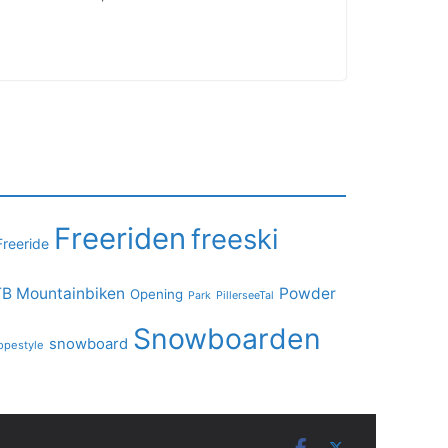
Freeriden
freeski
Freeride
B Mountainbiken
Powder
Opening
PillerseeTal
Park
Snowboarden
snowboard
opestyle