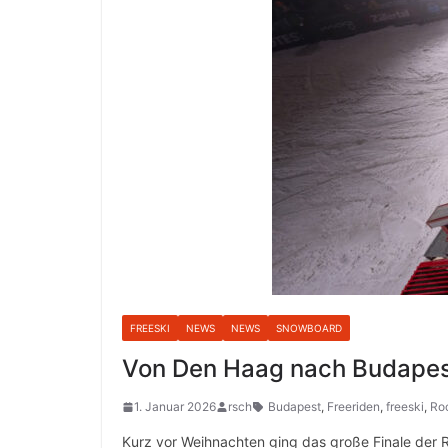
FREESKI
NEWS
NEWS
SNOWBOARD
Von Den Haag nach Budapest:
1. Januar 2026
rsch
Budapest
,
Freeriden
,
freeski
,
Roc
Kurz vor Weihnachten ging das große Finale der 