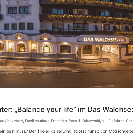
er: „Balance your life“ im Das Walchse
ee Aktivresort
,
Familienurlaub
,
Freeriden
,
freeski
,
Kaiserwnkl
,
ski
,
Skifahren
,
Sno
inigeln muss? Der Tiroler Kaiserwinkl strotzt nur so von Möglichkeite