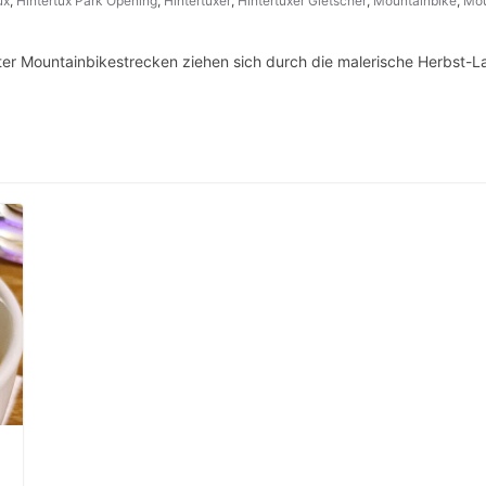
ux
,
Hintertux Park Opening
,
Hintertuxer
,
Hintertuxer Gletscher
,
Mountainbike
,
Mou
r Mountainbikestrecken ziehen sich durch die malerische Herbst-L