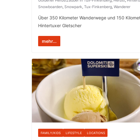
Goldener Herbstzauber in Tux-Finkenberg
,
Herbst
,
Hintert
Snowboarden
,
Snowpark
,
Tux-Finkenberg
,
Wanderer
Über 350 Kilometer Wanderwege und 150 Kilomete
Hintertuxer Gletscher
mehr...
FAMILY/KIDS
LIFESTYLE
LOCATIONS