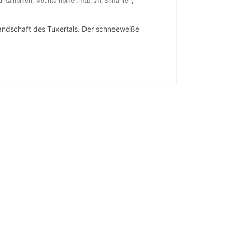
ntainbiken
,
Mountainbiker
,
mtb
,
ski
,
Skifahren
,
andschaft des Tuxertals. Der schneeweiße