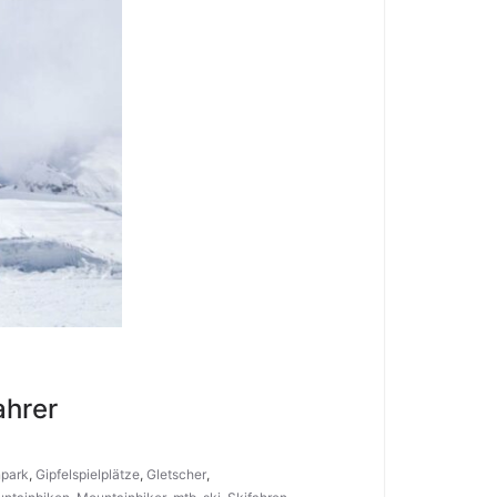
ahrer
park
,
Gipfelspielplätze
,
Gletscher
,