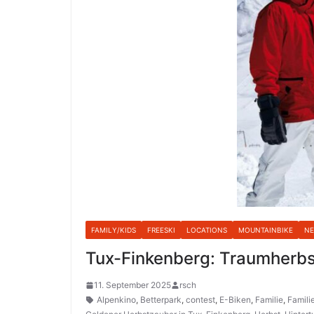
FAMILY/KIDS
FREESKI
LOCATIONS
MOUNTAINBIKE
N
Tux-Finkenberg: Traumherbst
11. September 2025
rsch
Alpenkino
,
Betterpark
,
contest
,
E-Biken
,
Familie
,
Famili