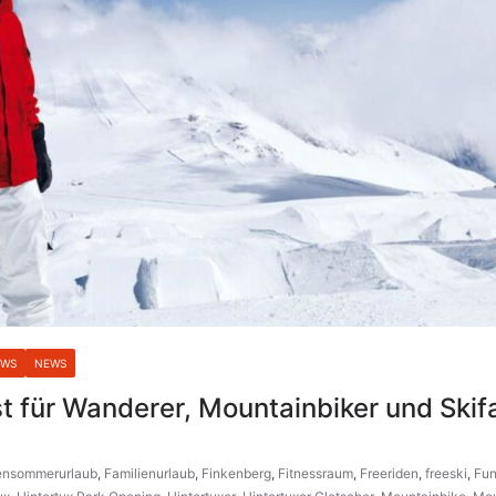
EWS
NEWS
 für Wanderer, Mountainbiker und Skif
ensommerurlaub
,
Familienurlaub
,
Finkenberg
,
Fitnessraum
,
Freeriden
,
freeski
,
Fun