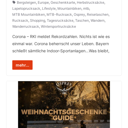
Bergsteigen
,
Europe
,
Geschenkkarte
,
Herbstrucksäcke
,
Lapetoprucksack
,
Lifestyle
,
Mountainbiken
,
mtb
,
MTB Mountainbiken
,
MTB-Rucksack
,
Osprey
,
Reisetaschen
,
Rucksack
,
Shopping
,
Tagesrucksäcke
,
Taschen
,
Wandern
,
Wanderrucksack
,
Wintersportrucksäcke
Corona – RKI meldet Rekordzahlen. Nichts ist wie es
einmal war. Corona beherrscht unser Leben. Bayern
schließt sämtliche Indoor-Sportanlagen…Was bleibt,
mehr...