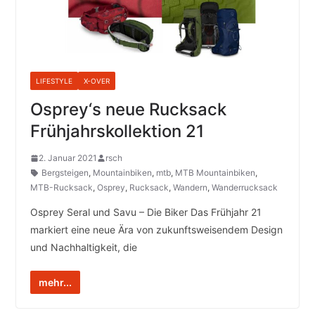
LIFESTYLE
X-OVER
Osprey‘s neue Rucksack
Frühjahrskollektion 21
2. Januar 2021
rsch
Bergsteigen
,
Mountainbiken
,
mtb
,
MTB Mountainbiken
,
MTB-Rucksack
,
Osprey
,
Rucksack
,
Wandern
,
Wanderrucksack
Osprey Seral und Savu – Die Biker Das Frühjahr 21
markiert eine neue Ära von zukunftsweisendem Design
und Nachhaltigkeit, die
mehr...