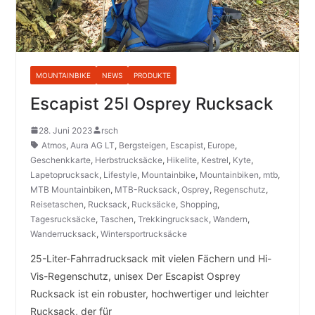
MOUNTAINBIKE
NEWS
PRODUKTE
Escapist 25l Osprey Rucksack
28. Juni 2023
rsch
Atmos
,
Aura AG LT
,
Bergsteigen
,
Escapist
,
Europe
,
Geschenkkarte
,
Herbstrucksäcke
,
Hikelite
,
Kestrel
,
Kyte
,
Lapetoprucksack
,
Lifestyle
,
Mountainbike
,
Mountainbiken
,
mtb
,
MTB Mountainbiken
,
MTB-Rucksack
,
Osprey
,
Regenschutz
,
Reisetaschen
,
Rucksack
,
Rucksäcke
,
Shopping
,
Tagesrucksäcke
,
Taschen
,
Trekkingrucksack
,
Wandern
,
Wanderrucksack
,
Wintersportrucksäcke
25-Liter-Fahrradrucksack mit vielen Fächern und Hi-
Vis-Regenschutz, unisex Der Escapist Osprey
Rucksack ist ein robuster, hochwertiger und leichter
Rucksack, der für