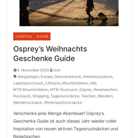
LIFESTYLE
X-OVER
Osprey’s Weihnachts
Geschenke Guide
4. November 2020
rsch
Bergsteigen
,
Europe
,
Geschenkkarte
,
Herbstrucksäcke
,
Lapetoprucksack
,
Lifestyle
,
Mountainbiken
,
mtb
,
MTB Mountainbiken
,
MTB-Rucksack
,
Osprey
,
Reisetaschen
,
Rucksack
,
Shopping
,
Tagesrucksäcke
,
Taschen
,
Wandern
,
Wanderrucksack
,
Wintersportrucksäcke
Verschenke jede Menge Abenteuer! Osprey’s
Geschenke Guide ist auch dieses Jahr wieder voller
Inspiration von neuen aktiven Tagesrucksäcken und
Reisetaschen