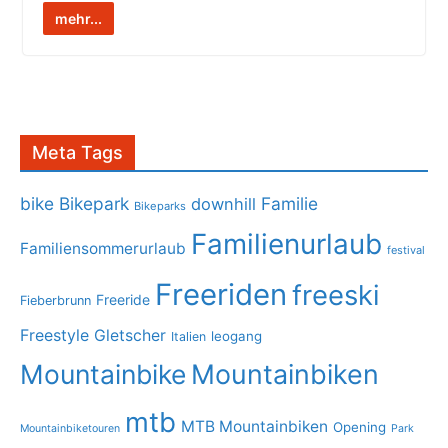
mehr...
Meta Tags
bike
Bikepark
Familie
downhill
Bikeparks
Familienurlaub
Familiensommerurlaub
festival
Freeriden
freeski
Freeride
Fieberbrunn
Freestyle
Gletscher
leogang
Italien
Mountainbike
Mountainbiken
mtb
MTB Mountainbiken
Opening
Mountainbiketouren
Park