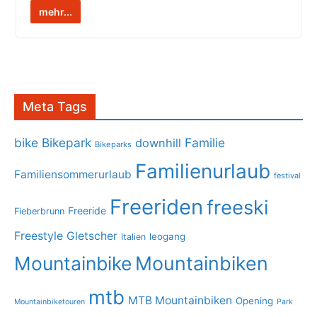
mehr...
Meta Tags
bike
Bikepark
Familie
downhill
Bikeparks
Familienurlaub
Familiensommerurlaub
festival
Freeriden
freeski
Freeride
Fieberbrunn
Freestyle
Gletscher
leogang
Italien
Mountainbike
Mountainbiken
mtb
MTB Mountainbiken
Opening
Mountainbiketouren
Park