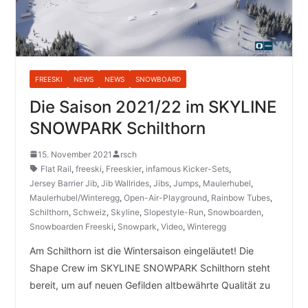
FREESKI
NEWS
NEWS
SNOWBOARD
Die Saison 2021/22 im SKYLINE
SNOWPARK Schilthorn
15. November 2021
rsch
Flat Rail
,
freeski
,
Freeskier
,
infamous Kicker-Sets
,
Jersey Barrier Jib
,
Jib Wallrides
,
Jibs
,
Jumps
,
Maulerhubel
,
Maulerhubel/Winteregg
,
Open-Air-Playground
,
Rainbow Tubes
,
Schilthorn
,
Schweiz
,
Skyline
,
Slopestyle-Run
,
Snowboarden
,
Snowboarden Freeski
,
Snowpark
,
Video
,
Winteregg
Am Schilthorn ist die Wintersaison eingeläutet! Die
Shape Crew im SKYLINE SNOWPARK Schilthorn steht
bereit, um auf neuen Gefilden altbewährte Qualität zu