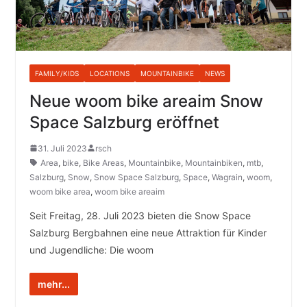
FAMILY/KIDS
LOCATIONS
MOUNTAINBIKE
NEWS
Neue woom bike areaim Snow
Space Salzburg eröffnet
31. Juli 2023
rsch
Area
,
bike
,
Bike Areas
,
Mountainbike
,
Mountainbiken
,
mtb
,
Salzburg
,
Snow
,
Snow Space Salzburg
,
Space
,
Wagrain
,
woom
,
woom bike area
,
woom bike areaim
Seit Freitag, 28. Juli 2023 bieten die Snow Space
Salzburg Bergbahnen eine neue Attraktion für Kinder
und Jugendliche: Die woom
mehr...