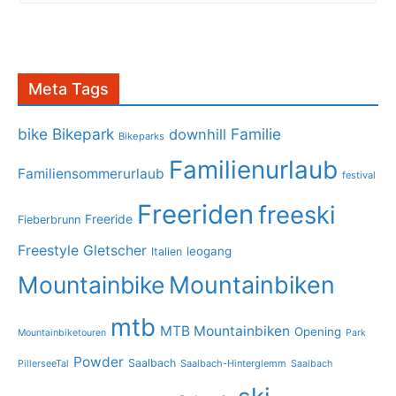
Meta Tags
bike
Bikepark
Familie
downhill
Bikeparks
Familienurlaub
Familiensommerurlaub
festival
Freeriden
freeski
Freeride
Fieberbrunn
Freestyle
Gletscher
leogang
Italien
Mountainbike
Mountainbiken
mtb
MTB Mountainbiken
Opening
Mountainbiketouren
Park
Powder
Saalbach
PillerseeTal
Saalbach-Hinterglemm
Saalbach